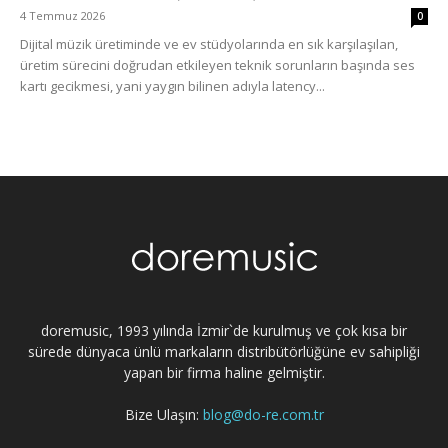
4 Temmuz 2026
0
Dijital müzik üretiminde ve ev stüdyolarında en sık karşılaşılan,
üretim sürecini doğrudan etkileyen teknik sorunların başında ses
kartı gecikmesi, yani yaygın bilinen adıyla latency...
doremusic, 1993 yılında İzmir`de kurulmuş ve çok kısa bir
sürede dünyaca ünlü markaların distribütörlüğüne ev sahipliği
yapan bir firma haline gelmiştir.
Bize Ulaşın:
blog@do-re.com.tr