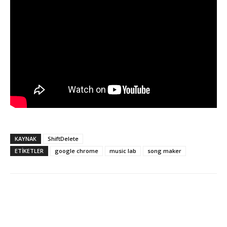
KAYNAK
ShiftDelete
ETİKETLER
google chrome
music lab
song maker