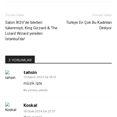
Önceki haber
Sonraki haber
Salon İKSV’de biletleri
Türkiye En Çok Bu Kadınları
tükenmişti, King Gizzard & The
Dinliyor
Lizard Wizard yeniden
İstanbul’da!
3 YORUMLAR
tahsin
13 Kasım 2023 De 16:12
müzik işte
Bu yorumu yanıtla
Koskal
19 Ocak 2024 De 22:37