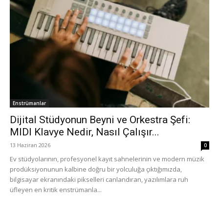
Enstrümanlar
Dijital Stüdyonun Beyni ve Orkestra Şefi:
MIDI Klavye Nedir, Nasıl Çalışır...
13 Haziran 2026
0
Ev stüdyolarının, profesyonel kayıt sahnelerinin ve modern müzik
prodüksiyonunun kalbine doğru bir yolculuğa çıktığımızda,
bilgisayar ekranındaki pikselleri canlandıran, yazılımlara ruh
üfleyen en kritik enstrümanla...