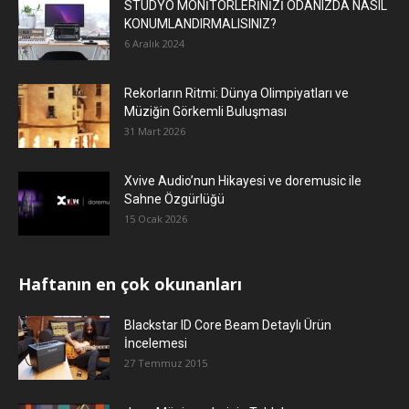
STÜDYO MONİTÖRLERİNİZİ ODANIZDA NASIL
KONUMLANDIRMALISINIZ?
6 Aralık 2024
Rekorların Ritmi: Dünya Olimpiyatları ve
Müziğin Görkemli Buluşması
31 Mart 2026
Xvive Audio’nun Hikayesi ve doremusic ile
Sahne Özgürlüğü
15 Ocak 2026
Haftanın en çok okunanları
Blackstar ID Core Beam Detaylı Ürün
İncelemesi
27 Temmuz 2015