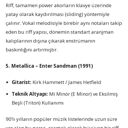
Riff, tamamen power akorların klavye üzerinde
yatay olarak kaydırılması (sliding) yöntemiyle
çalınır. Vokal melodisiyle birebir aynı notaları takip
eden bu riff yapısı, dönemin standart aranjman
kalıplarının dışına çıkarak enstrümanın
baskınlığını artırmıştır.
5. Metallica – Enter Sandman (1991)
Gitarist:
Kirk Hammett / James Hetfield
Teknik Altyapı:
Mi Minör (E Minor) ve Eksilmiş
Beşli (Triton) Kullanımı
90’lı yılların popüler müzik listelerinde uzun süre
yer alan bu parça, aşamalı olarak büyüyen bir riff