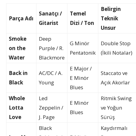
Belirgin
Sanatçı /
Temel
Parça Adı
Teknik
Gitarist
Dizi / Ton
Unsur
Smoke
Deep
G Minör
Double Stop
on the
Purple / R.
Pentatonik
(İkili Notalar)
Water
Blackmore
E Major /
Back in
AC/DC / A.
Staccato ve
E Minör
Black
Young
Açık Akorlar
Blues
Whole
Led
Ritmik Swing
E Minör
Lotta
Zeppelin /
ve Yoğun
Blues
Love
J. Page
Sürüş
Black
Kaydırmalı