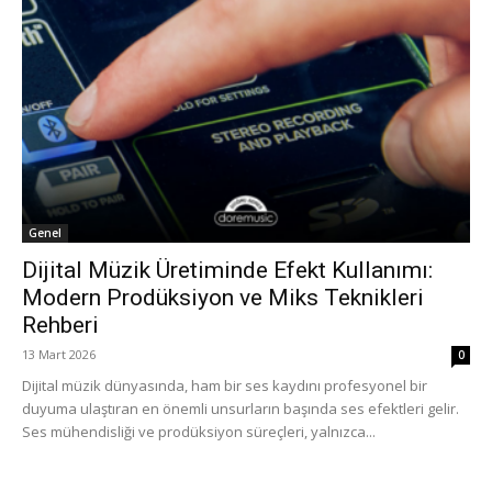
Genel
Dijital Müzik Üretiminde Efekt Kullanımı:
Modern Prodüksiyon ve Miks Teknikleri
Rehberi
13 Mart 2026
0
Dijital müzik dünyasında, ham bir ses kaydını profesyonel bir
duyuma ulaştıran en önemli unsurların başında ses efektleri gelir.
Ses mühendisliği ve prodüksiyon süreçleri, yalnızca...