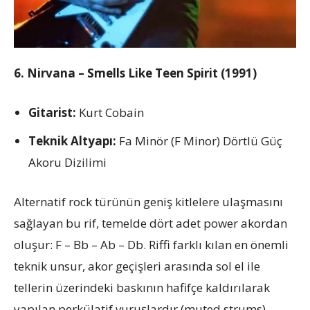
6. Nirvana – Smells Like Teen Spirit (1991)
Gitarist:
Kurt Cobain
Teknik Altyapı:
Fa Minör (F Minor) Dörtlü Güç
Akoru Dizilimi
Alternatif rock türünün geniş kitlelere ulaşmasını
sağlayan bu rif, temelde dört adet power akordan
oluşur: F – Bb – Ab – Db. Riffi farklı kılan en önemli
teknik unsur, akor geçişleri arasında sol el ile
tellerin üzerindeki baskının hafifçe kaldırılarak
yapılan perkülatif vuruşlardır (muted strums).