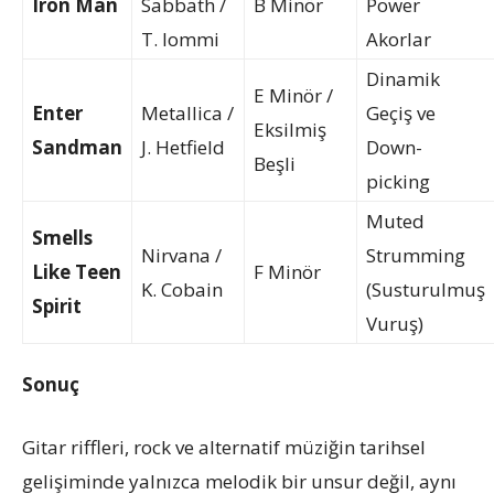
Iron Man
Sabbath /
B Minör
Power
T. Iommi
Akorlar
Dinamik
E Minör /
Enter
Metallica /
Geçiş ve
Eksilmiş
Sandman
J. Hetfield
Down-
Beşli
picking
Muted
Smells
Nirvana /
Strumming
Like Teen
F Minör
K. Cobain
(Susturulmuş
Spirit
Vuruş)
Sonuç
Gitar riffleri, rock ve alternatif müziğin tarihsel
gelişiminde yalnızca melodik bir unsur değil, aynı