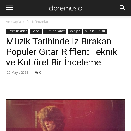
Anasayfa
Enstrümanlar
Enstrümanlar
Genel
Kültür / Sanat
Manşet
Müzik Kutusu
Müzik Tarihinde İz Bırakan
Popüler Gitar Riffleri: Teknik
ve Kültürel Bir İnceleme
20 Mayıs 2026
0