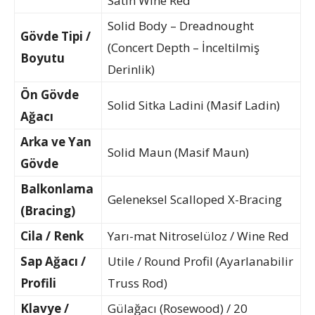
Satin Wine Red
Solid Body – Dreadnought
Gövde Tipi /
(Concert Depth – İnceltilmiş
Boyutu
Derinlik)
Ön Gövde
Solid Sitka Ladini (Masif Ladin)
Ağacı
Arka ve Yan
Solid Maun (Masif Maun)
Gövde
Balkonlama
Geleneksel Scalloped X-Bracing
(Bracing)
Cila / Renk
Yarı-mat Nitroselüloz / Wine Red
Sap Ağacı /
Utile / Round Profil (Ayarlanabilir
Profili
Truss Rod)
Klavye /
Gülağacı (Rosewood) / 20