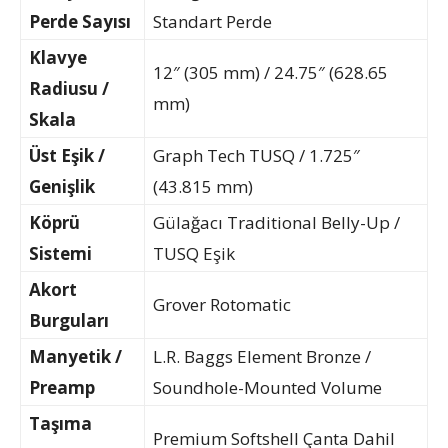
Perde Sayısı
Standart Perde
Klavye
12″ (305 mm) / 24.75″ (628.65
Radiusu /
mm)
Skala
Üst Eşik /
Graph Tech TUSQ / 1.725″
Genişlik
(43.815 mm)
Köprü
Gülağacı Traditional Belly-Up /
Sistemi
TUSQ Eşik
Akort
Grover Rotomatic
Burguları
Manyetik /
L.R. Baggs Element Bronze /
Preamp
Soundhole-Mounted Volume
Taşıma
Premium Softshell Çanta Dahil