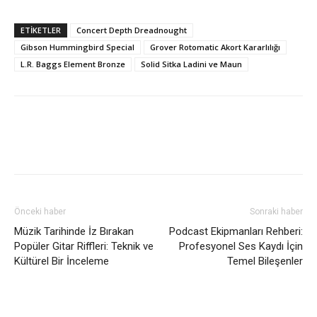
ETİKETLER
Concert Depth Dreadnought
Gibson Hummingbird Special
Grover Rotomatic Akort Kararlılığı
L.R. Baggs Element Bronze
Solid Sitka Ladini ve Maun
Önceki haber
Sonraki haber
Müzik Tarihinde İz Bırakan
Podcast Ekipmanları Rehberi:
Popüler Gitar Riffleri: Teknik ve
Profesyonel Ses Kaydı İçin
Kültürel Bir İnceleme
Temel Bileşenler