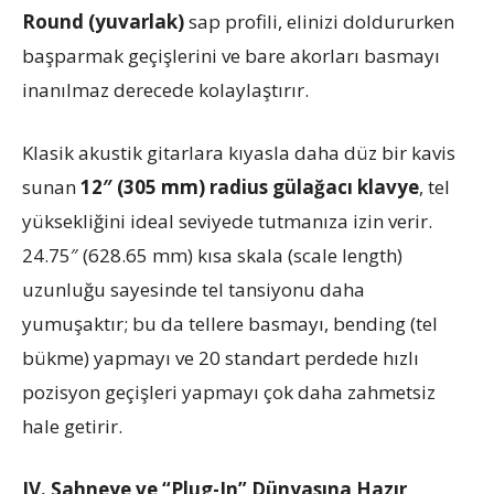
Round (yuvarlak)
sap profili, elinizi doldururken
başparmak geçişlerini ve bare akorları basmayı
inanılmaz derecede kolaylaştırır.
Klasik akustik gitarlara kıyasla daha düz bir kavis
sunan
12″ (305 mm) radius gülağacı klavye
, tel
yüksekliğini ideal seviyede tutmanıza izin verir.
24.75″ (628.65 mm) kısa skala (scale length)
uzunluğu sayesinde tel tansiyonu daha
yumuşaktır; bu da tellere basmayı, bending (tel
bükme) yapmayı ve 20 standart perdede hızlı
pozisyon geçişleri yapmayı çok daha zahmetsiz
hale getirir.
IV. Sahneye ve “Plug-In” Dünyasına Hazır