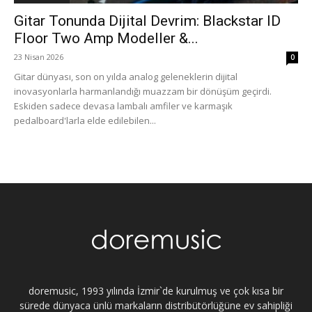
Gitar Tonunda Dijital Devrim: Blackstar ID
Floor Two Amp Modeller &...
23 Nisan 2026
0
Gitar dünyası, son on yılda analog geleneklerin dijital
inovasyonlarla harmanlandığı muazzam bir dönüşüm geçirdi.
Eskiden sadece devasa lambalı amfiler ve karmaşık
pedalboard'larla elde edilebilen...
doremusic, 1993 yılında İzmir`de kurulmuş ve çok kısa bir
sürede dünyaca ünlü markaların distribütörlüğüne ev sahipliği