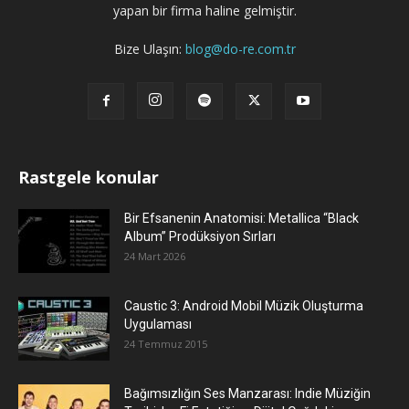
yapan bir firma haline gelmiştir.
Bize Ulaşın:
blog@do-re.com.tr
Rastgele konular
Bir Efsanenin Anatomisi: Metallica “Black
Album” Prodüksiyon Sırları
24 Mart 2026
Caustic 3: Android Mobil Müzik Oluşturma
Uygulaması
24 Temmuz 2015
Bağımsızlığın Ses Manzarası: Indie Müziğin