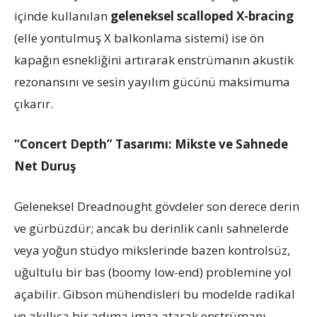
içinde kullanılan
geleneksel scalloped X-bracing
(elle yontulmuş X balkonlama sistemi) ise ön
kapağın esnekliğini artırarak enstrümanın akustik
rezonansını ve sesin yayılım gücünü maksimuma
çıkarır.
“Concert Depth” Tasarımı: Mikste ve Sahnede
Net Duruş
Geleneksel Dreadnought gövdeler son derece derin
ve gürbüzdür; ancak bu derinlik canlı sahnelerde
veya yoğun stüdyo mikslerinde bazen kontrolsüz,
uğultulu bir bas (boomy low-end) problemine yol
açabilir. Gibson mühendisleri bu modelde radikal
ve akıllıca bir adıma imza atarak enstrümanı