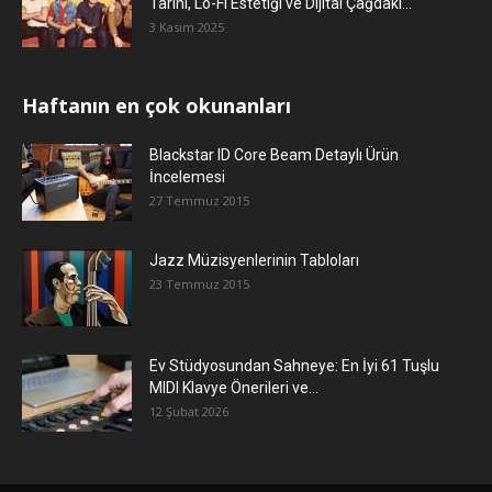
Tarihi, Lo-Fi Estetiği ve Dijital Çağdaki...
3 Kasım 2025
Haftanın en çok okunanları
Blackstar ID Core Beam Detaylı Ürün
İncelemesi
27 Temmuz 2015
Jazz Müzisyenlerinin Tabloları
23 Temmuz 2015
Ev Stüdyosundan Sahneye: En İyi 61 Tuşlu
MIDI Klavye Önerileri ve...
12 Şubat 2026