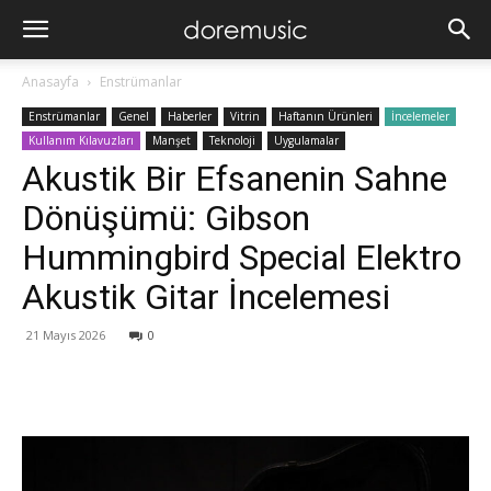
Anasayfa
Enstrümanlar
Enstrümanlar
Genel
Haberler
Vitrin
Haftanın Ürünleri
İncelemeler
Kullanım Kılavuzları
Manşet
Teknoloji
Uygulamalar
Akustik Bir Efsanenin Sahne
Dönüşümü: Gibson
Hummingbird Special Elektro
Akustik Gitar İncelemesi
21 Mayıs 2026
0