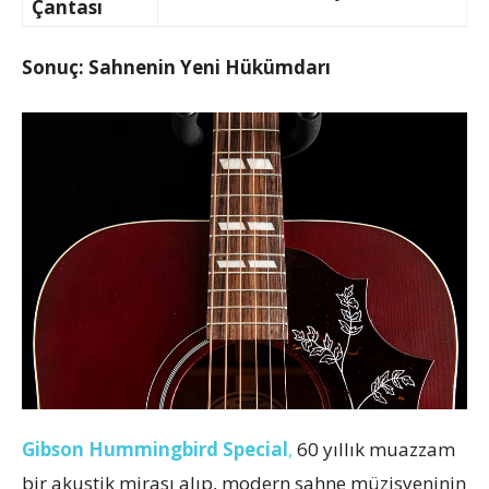
Çantası
Sonuç: Sahnenin Yeni Hükümdarı
Gibson Hummingbird Special
,
60 yıllık muazzam
bir akustik mirası alıp, modern sahne müzisyeninin