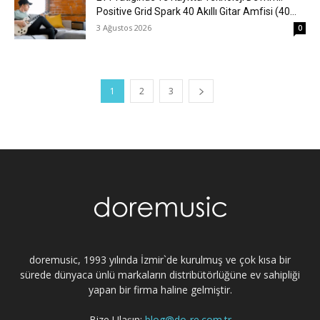
Positive Grid Spark 40 Akıllı Gitar Amfisi (40...
3 Ağustos 2026
0
1
2
3
doremusic, 1993 yılında İzmir`de kurulmuş ve çok kısa bir
sürede dünyaca ünlü markaların distribütörlüğüne ev sahipliği
yapan bir firma haline gelmiştir.
Bize Ulaşın:
blog@do-re.com.tr