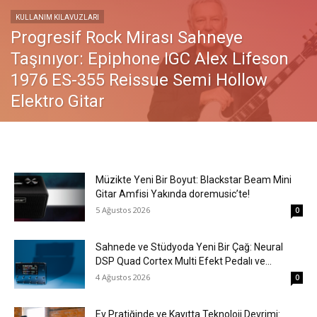
KULLANIM KILAVUZLARI
Progresif Rock Mirası Sahneye
Taşınıyor: Epiphone IGC Alex Lifeson
1976 ES-355 Reissue Semi Hollow
Elektro Gitar
Müzikte Yeni Bir Boyut: Blackstar Beam Mini
Gitar Amfisi Yakında doremusic’te!
5 Ağustos 2026
0
Sahnede ve Stüdyoda Yeni Bir Çağ: Neural
DSP Quad Cortex Multi Efekt Pedalı ve...
4 Ağustos 2026
0
Ev Pratiğinde ve Kayıtta Teknoloji Devrimi: