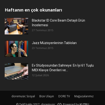
Haftanın en çok okunanları
Blackstar ID Core Beam Detaylı Ürün
İncelemesi
27 Temmuz 2015
Jazz Müzisyenlerinin Tabloları
23 Temmuz 2015
Ev Stüdyosundan Sahneye: En İyi 61 Tuşlu
MIDI Klavye Önerileri ve...
12 Şubat 2026
doremusic Sosyal
Bize Ulaşın
DORE TV
Mağazalarımız
© Telif hakkı 2017, doremusic.
Powered by
KUTBU