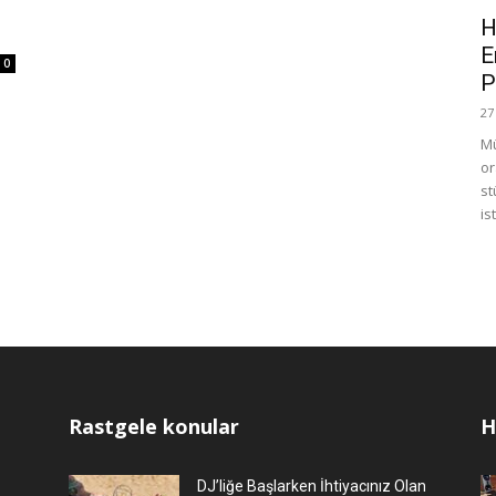
H
E
0
P
27
Mü
or
st
is
Rastgele konular
H
DJ’liğe Başlarken İhtiyacınız Olan