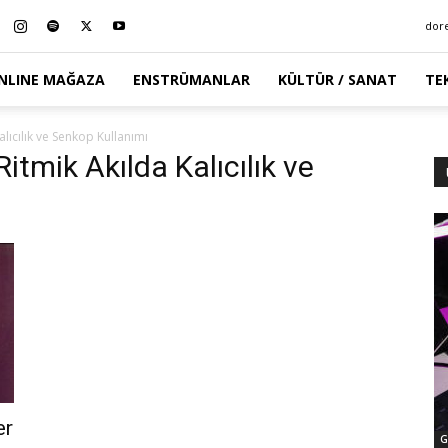
dor
NLINE MAĞAZA
ENSTRÜMANLAR
KÜLTÜR / SANAT
TE
alıcılık ve Senkop Kullanımı
 Ritmik Akılda Kalıcılık ve
er
G