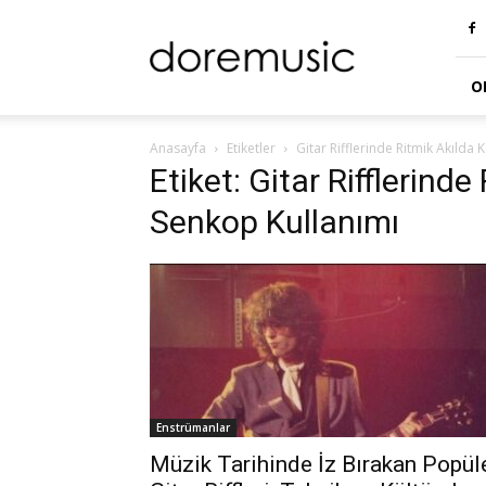
doremusic
Blog
O
Anasayfa
Etiketler
Gitar Rifflerinde Ritmik Akılda K
Etiket: Gitar Rifflerinde
Senkop Kullanımı
Enstrümanlar
Müzik Tarihinde İz Bırakan Popül