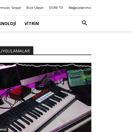
emusic Sosyal
Bize Ulaşın
DORE TV
Mağazalarımız
KNOLOJI
VITRIN
UYGULAMALAR
enel