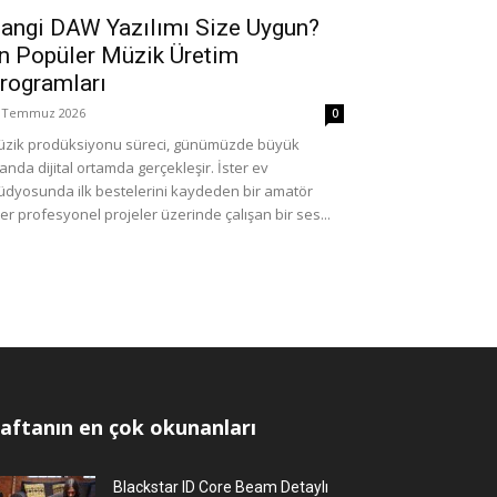
angi DAW Yazılımı Size Uygun?
n Popüler Müzik Üretim
rogramları
 Temmuz 2026
0
zik prodüksiyonu süreci, günümüzde büyük
anda dijital ortamda gerçekleşir. İster ev
üdyosunda ilk bestelerini kaydeden bir amatör
ter profesyonel projeler üzerinde çalışan bir ses...
aftanın en çok okunanları
Blackstar ID Core Beam Detaylı