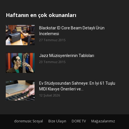
Haftanın en çok okunanları
Blackstar ID Core Beam Detaylı Ürün
İncelemesi
27 Temmuz 2015
Jazz Müzisyenlerinin Tabloları
23 Temmuz 2015
Ev Stüdyosundan Sahneye: En İyi 61 Tuşlu
MIDI Klavye Önerileri ve...
12 Şubat 2026
doremusic Sosyal
Bize Ulaşın
DORE TV
Mağazalarımız