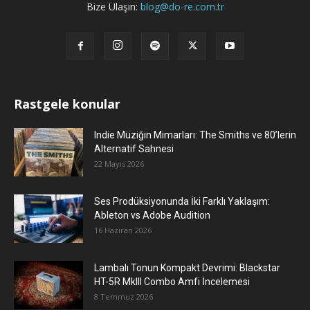
Bize Ulaşın:
blog@do-re.com.tr
Rastgele konular
Indie Müziğin Mimarları: The Smiths ve 80’lerin
Alternatif Sahnesi
22 Mayıs 2026
Ses Prodüksiyonunda İki Farklı Yaklaşım:
Ableton vs Adobe Audition
16 Haziran 2026
Lambalı Tonun Kompakt Devrimi: Blackstar
HT-5R MkIII Combo Amfi İncelemesi
8 Temmuz 2026