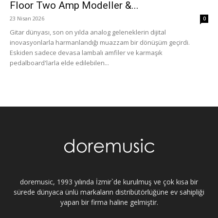
Floor Two Amp Modeller &...
23 Nisan 2026
0
Gitar dünyası, son on yılda analog geleneklerin dijital
inovasyonlarla harmanlandığı muazzam bir dönüşüm geçirdi.
Eskiden sadece devasa lambalı amfiler ve karmaşık
pedalboard'larla elde edilebilen...
doremusic, 1993 yılında İzmir`de kurulmuş ve çok kısa bir
sürede dünyaca ünlü markaların distribütörlüğüne ev sahipliği
yapan bir firma haline gelmiştir.