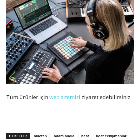
Tüm ürünler için
web sitemizi
ziyaret edebilirsiniz.
ETİKETLER
ableton
adam audio
beat
beat eekipmanları