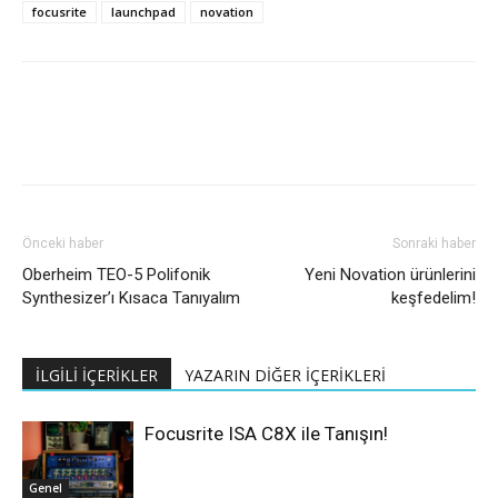
focusrite
launchpad
novation
Önceki haber
Sonraki haber
Oberheim TEO-5 Polifonik
Yeni Novation ürünlerini
Synthesizer’ı Kısaca Tanıyalım
keşfedelim!
İLGİLİ İÇERİKLER
YAZARIN DİĞER İÇERİKLERİ
Focusrite ISA C8X ile Tanışın!
Genel