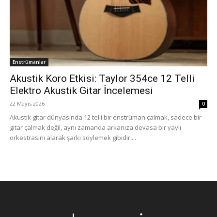
Enstrümanlar
Akustik Koro Etkisi: Taylor 354ce 12 Telli
Elektro Akustik Gitar İncelemesi
22 Mayıs 2026
0
Akustik gitar dünyasında 12 telli bir enstrüman çalmak, sadece bir
gitar çalmak değil, aynı zamanda arkanıza devasa bir yaylı
orkestrasını alarak şarkı söylemek gibidir....