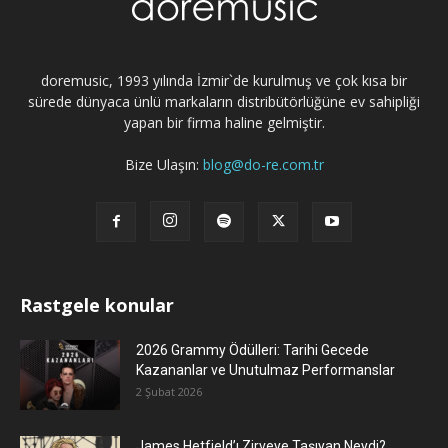
doremusic, 1993 yılında İzmir`de kurulmuş ve çok kısa bir
sürede dünyaca ünlü markaların distribütörlüğüne ev sahipliği
yapan bir firma haline gelmiştir.
Bize Ulaşın:
blog@do-re.com.tr
Rastgele konular
2026 Grammy Ödülleri: Tarihi Gecede
Kazananlar ve Unutulmaz Performanslar
2 Şubat 2026
James Hetfield’ı Zirveye Taşıyan Neydi?