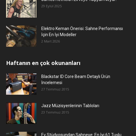
29 Eylül 2025
Elektro Keman Önerisi: Sahne Performansı
İçin En İyi Modeller
2 Mart 2026
Haftanın en çok okunanları
Blackstar ID Core Beam Detaylı Ürün
İncelemesi
27 Temmuz 2015
Jazz Müzisyenlerinin Tabloları
23 Temmuz 2015
Ev Stüdyosundan Sahneye: En İyi 61 Tuşlu