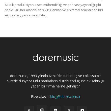
Müzik prodüksiyonu, ses mühendisliği ve podcast yayıncılığı gibi
sesle ilgili her alanda en sık kullanılan ve en temel araçlardan biri
ekolayzer, yani kısa adıyla...
doremusic, 1993 yılında İzmir`de kurulmuş ve çok kısa bir
sürede dünyaca ünlü markaların distribütörlüğüne ev sahipliği
yapan bir firma haline gelmiştir.
Bize Ulaşın:
blog@do-re.com.tr