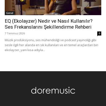
Genel
EQ (Ekolayzer) Nedir ve Nasıl Kullanılır?
Ses Frekanslarını Şekillendirme Rehberi
7 Temmuz 2026
0
Müzik prodüksiyonu, ses mühendisliği ve podcast yayıncılığı gibi
sesle ilgili her alanda en sık kullanılan ve en temel araçlardan biri
ekolayzer, yani kısa adıyla...