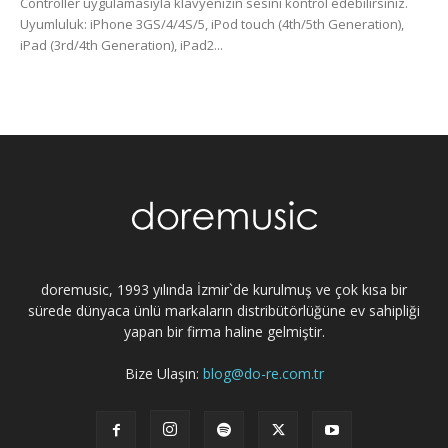
Controller uygulamasıyla klavyenizin sesini kontrol edebilirsiniz.
Uyumluluk: iPhone 3GS/4/4S/5, iPod touch (4th/5th Generation),
iPad (3rd/4th Generation), iPad2...
doremusic, 1993 yılında İzmir`de kurulmuş ve çok kısa bir
sürede dünyaca ünlü markaların distribütörlüğüne ev sahipliği
yapan bir firma haline gelmiştir.
Bize Ulaşın:
blog@do-re.com.tr