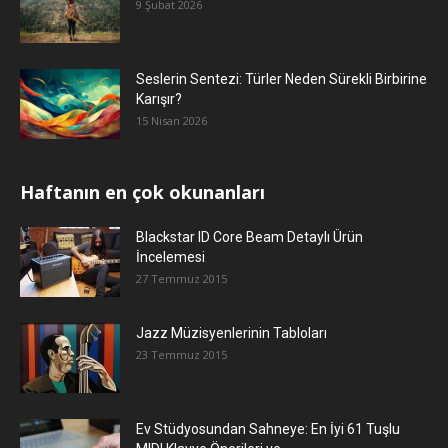
9 Şubat 2026
Seslerin Sentezi: Türler Neden Sürekli Birbirine
Karışır?
15 Nisan 2026
Haftanın en çok okunanları
Blackstar ID Core Beam Detaylı Ürün
İncelemesi
27 Temmuz 2015
Jazz Müzisyenlerinin Tabloları
23 Temmuz 2015
Ev Stüdyosundan Sahneye: En İyi 61 Tuşlu