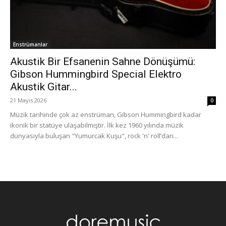
Enstrümanlar
Akustik Bir Efsanenin Sahne Dönüşümü:
Gibson Hummingbird Special Elektro
Akustik Gitar...
21 Mayıs 2026
0
Müzik tarihinde çok az enstrüman, Gibson Hummingbird kadar
ikonik bir statüye ulaşabilmiştir. İlk kez 1960 yılında müzik
dünyasıyla buluşan "Yumurcak Kuşu", rock 'n' roll’dan...