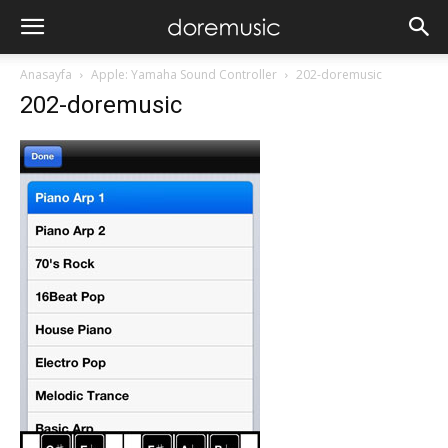
Anasayfa
Apple: Yamaha Sound Controller
202-doremusic
202-doremusic