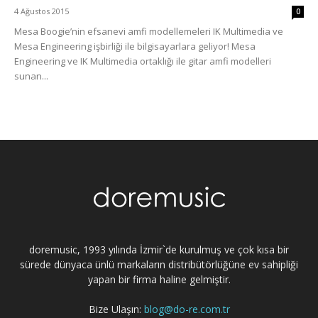
4 Ağustos 2015
0
Mesa Boogie’nin efsanevi amfi modellemeleri IK Multimedia ve
Mesa Engineering işbirliği ile bilgisayarlara geliyor! Mesa
Engineering ve IK Multimedia ortaklığı ile gitar amfi modelleri
sunan...
doremusic, 1993 yılında İzmir`de kurulmuş ve çok kısa bir
sürede dünyaca ünlü markaların distribütörlüğüne ev sahipliği
yapan bir firma haline gelmiştir.
Bize Ulaşın:
blog@do-re.com.tr