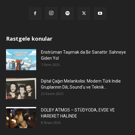
Rastgele konular
Enstrüman Taşımak da Bir Sanattır: Sahneye
Giden Yol
7 Ekim 2025
Dijital Çağın Melankolisi: Modern Türk Indie
Gruplarının Dili, Sound’u ve Teknik...
25 Kasım 2025
DOLBY ATMOS – STÜDYODA, EVDE VE
HAREKET HALİNDE
8 Nisan 2026