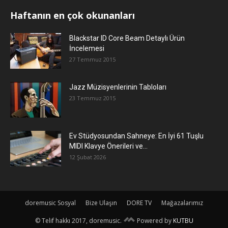
Haftanın en çok okunanları
Blackstar ID Core Beam Detaylı Ürün
İncelemesi
27 Temmuz 2015
Jazz Müzisyenlerinin Tabloları
23 Temmuz 2015
Ev Stüdyosundan Sahneye: En İyi 61 Tuşlu
MIDI Klavye Önerileri ve...
12 Şubat 2026
doremusic Sosyal
Bize Ulaşın
DORE TV
Mağazalarımız
© Telif hakkı 2017, doremusic.
Powered by
KUTBU