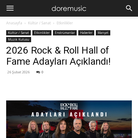
Anasayfa
Kültür / Sanat
Etkinlikler
Kültür / Sanat
Etkinlikler
Enstrümanlar
Haberler
Manşet
Müzik Kutusu
2026 Rock & Roll Hall of
Fame Adayları Açıklandı!
26 Şubat 2026
0