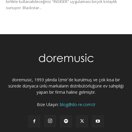
birlikte kullanabileceğiniz "INSIDER" uygulaması birçok kolaylık
sunuyor. Blackstar...
doremusic, 1993 yılında İzmir`de kurulmuş ve çok kısa bir
sürede dünyaca ünlü markaların distribütörlüğüne ev sahipliği
yapan bir firma haline gelmiştir.
Bize Ulaşın:
blog@do-re.com.tr