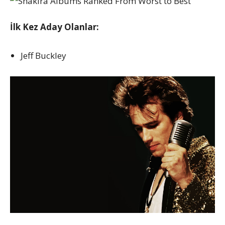
İlk Kez Aday Olanlar:
Jeff Buckley