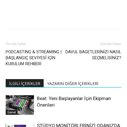
Önceki haber
Sonraki haber
PODCASTING & STREAMING |
DAVUL BAGETLERİNİZİ NASIL
BAŞLANGIÇ SEVİYESİ İÇİN
SEÇMELİSİNİZ?
KURULUM REHBERİ
İLGİLİ İÇERİKLER
YAZARIN DİĞER İÇERİKLERİ
Beat: Yeni Başlayanlar İçin Ekipman
Önerileri
Genel
STÜDYO MONİTÖRLERİNİZİ ODANIZDA