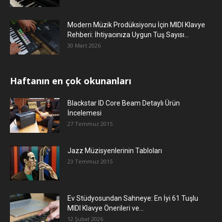
Modern Müzik Prodüksiyonu İçin MIDI Klavye
Rehberi: İhtiyacınıza Uygun Tuş Sayısı...
30 Mart 2026
Haftanın en çok okunanları
Blackstar ID Core Beam Detaylı Ürün
İncelemesi
27 Temmuz 2015
Jazz Müzisyenlerinin Tabloları
23 Temmuz 2015
Ev Stüdyosundan Sahneye: En İyi 61 Tuşlu
MIDI Klavye Önerileri ve...
12 Şubat 2026