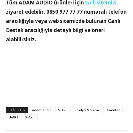
Tüm ADAM AUDIO ürünleri için
web sitemizi
ziyaret edebilir, 0850 977 77 77 numaralı telefon
aracılığıyla veya web sitemizde bulunan Canlı
Destek aracılığıyla detaylı bilgi ve öneri
alabilirsiniz.
ETİKETLER
adam audio
S-ART
Stüdyo Monitör
Tweeter
U-ART
X-ART