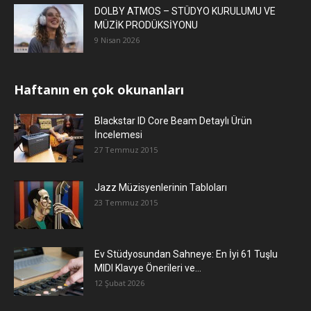
DOLBY ATMOS – STÜDYO KURULUMU VE
MÜZİK PRODÜKSİYONU
9 Nisan 2026
Haftanın en çok okunanları
Blackstar ID Core Beam Detaylı Ürün
İncelemesi
27 Temmuz 2015
Jazz Müzisyenlerinin Tabloları
23 Temmuz 2015
Ev Stüdyosundan Sahneye: En İyi 61 Tuşlu
MIDI Klavye Önerileri ve...
12 Şubat 2026