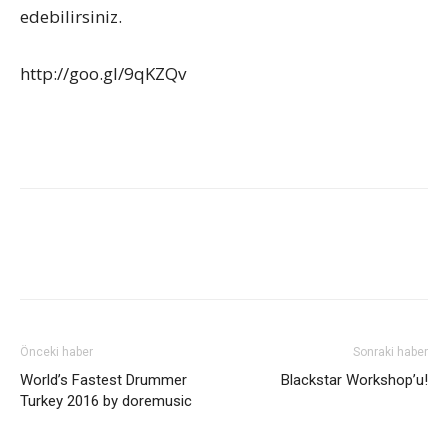
edebilirsiniz.
http://goo.gl/9qKZQv
Önceki haber
Sonraki haber
World’s Fastest Drummer
Blackstar Workshop’u!
Turkey 2016 by doremusic