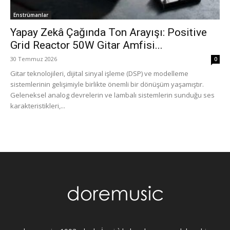
Enstrümanlar
Yapay Zekâ Çağında Ton Arayışı: Positive
Grid Reactor 50W Gitar Amfisi...
30 Temmuz 2026
0
Gitar teknolojileri, dijital sinyal işleme (DSP) ve modelleme
sistemlerinin gelişimiyle birlikte önemli bir dönüşüm yaşamıştır.
Geleneksel analog devrelerin ve lambalı sistemlerin sunduğu ses
karakteristikleri,...