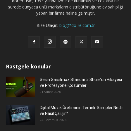
doremusic, 1993 yılında İzmir`de kurulmuş ve çok kısa bir
sürede dünyaca ünlü markaların distribütörlüğüne ev sahipliği
yapan bir firma haline gelmiştir.
Bize Ulaşın:
blog@do-re.com.tr
Rastgele konular
Sesin Sarsılmaz Standartı: Shure’un Hikayesi
ve Profesyonel Çözümler
21 Şubat 2026
Dijital Müzik Üretiminin Temeli: Sampler Nedir
ve Nasıl Çalışır?
24 Temmuz 2026