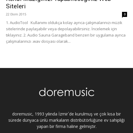
Siteleri
22 Ekim 2015
0
1. AudioTool Kullanımı oldukça kolay ayrıca çalışmalarınızı müzik
sitelerinde paylaşabilir veya depolayabilirsiniz. İncelemek için
tıklayınız. 2. Audio Sauna Garageband benzeri bir uygulama ayrıca
çalışmalarınızı .wav dosyası olarak...
doremusic, 1993 yılında İzmir`de kurulmuş ve çok kısa bir
sürede dünyaca ünlü markaların distribütörlüğüne ev sahipliği
yapan bir firma haline gelmiştir.