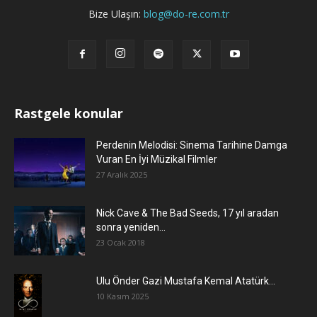
Bize Ulaşın:
blog@do-re.com.tr
Rastgele konular
Perdenin Melodisi: Sinema Tarihine Damga
Vuran En İyi Müzikal Filmler
27 Aralık 2025
Nick Cave & The Bad Seeds, 17 yıl aradan
sonra yeniden...
23 Ocak 2018
Ulu Önder Gazi Mustafa Kemal Atatürk…
10 Kasım 2025