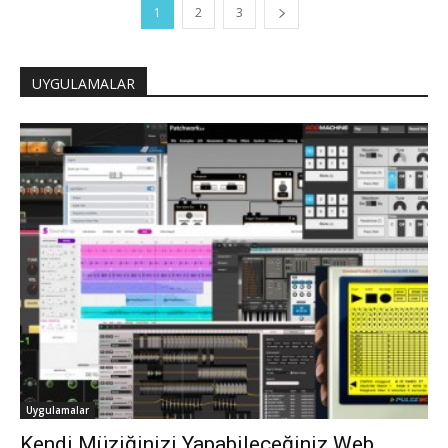
1
2
3
UYGULAMALAR
Uygulamalar
Kendi Müziğinizi Yapabileceğiniz Web