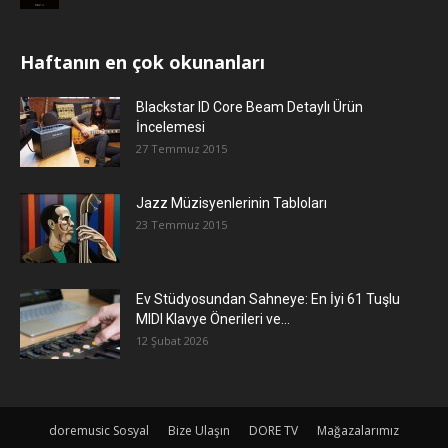
Haftanın en çok okunanları
Blackstar ID Core Beam Detaylı Ürün
İncelemesi
27 Temmuz 2015
Jazz Müzisyenlerinin Tabloları
23 Temmuz 2015
Ev Stüdyosundan Sahneye: En İyi 61 Tuşlu
MIDI Klavye Önerileri ve...
12 Şubat 2026
doremusic Sosyal
Bize Ulaşın
DORE TV
Mağazalarımız