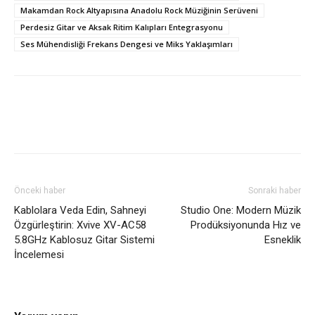
Makamdan Rock Altyapısına Anadolu Rock Müziğinin Serüveni
Perdesiz Gitar ve Aksak Ritim Kalıpları Entegrasyonu
Ses Mühendisliği Frekans Dengesi ve Miks Yaklaşımları
Önceki haber
Sonraki haber
Kablolara Veda Edin, Sahneyi
Studio One: Modern Müzik
Özgürleştirin: Xvive XV-AC58
Prodüksiyonunda Hız ve
5.8GHz Kablosuz Gitar Sistemi
Esneklik
İncelemesi