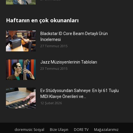
Haftanın en çok okunanları
Blackstar ID Core Beam Detaylı Ürün
İncelemesi
27 Temmuz 2015
Jazz Müzisyenlerinin Tabloları
23 Temmuz 2015
Ev Stüdyosundan Sahneye: En İyi 61 Tuşlu
MIDI Klavye Önerileri ve...
12 Şubat 2026
doremusic Sosyal
Bize Ulaşın
DORE TV
Mağazalarımız