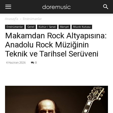
Anasayfa
Enstrümanlar
Enstrümanlar
Genel
Kültür / Sanat
Manşet
Müzik Kutusu
Makamdan Rock Altyapısına:
Anadolu Rock Müziğinin
Teknik ve Tarihsel Serüveni
4 Haziran 2026
0