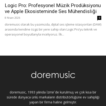
Logic Pro: Profesyonel Müzik Prodüksiyonu
ve Apple Ekosisteminde Ses Mühendisliği
8 Nisan 2026
0
doremusic olarak bu yazımızda, dijital ses işleme istasyonları (DAW)
arasında kendine özgü bir yere sahip olan Logic Pro’yu teknik ve
operasyonel boyutlarıyla inceliyoruz. İlk...
doremusic, 1993 yılında İzmir`de kurulmuş ve çok kısa bir
sürede dünyaca ünlü markaların distribütörlüğüne ev sahipliği
yapan bir firma haline gelmiştir.