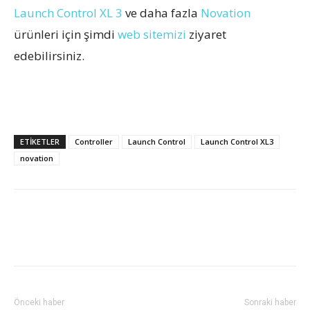
Launch Control XL 3
ve daha fazla
Novation
ürünleri için şimdi
web sitemizi
ziyaret
edebilirsiniz.
ETİKETLER
Controller
Launch Control
Launch Control XL3
novation
Önceki haber
Sonraki haber