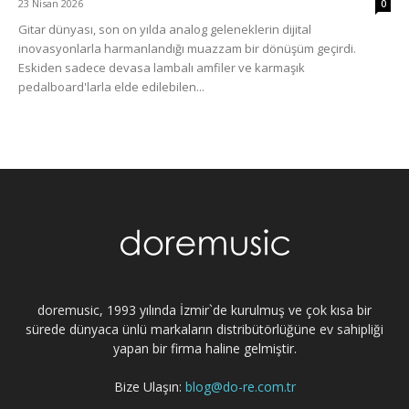
23 Nisan 2026
0
Gitar dünyası, son on yılda analog geleneklerin dijital
inovasyonlarla harmanlandığı muazzam bir dönüşüm geçirdi.
Eskiden sadece devasa lambalı amfiler ve karmaşık
pedalboard'larla elde edilebilen...
doremusic, 1993 yılında İzmir`de kurulmuş ve çok kısa bir
sürede dünyaca ünlü markaların distribütörlüğüne ev sahipliği
yapan bir firma haline gelmiştir.
Bize Ulaşın:
blog@do-re.com.tr