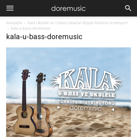
Anasayfa
Kala Ukulele ve U-Bass Gitarları Büyük Abilerini Aratmıyor!
kala-u-bass-doremusic
kala-u-bass-doremusic