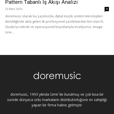
Pattern Tabanlı İş Akışı Analizi
25 Mart 2026
0
doremusic olarak bu yazımızda, dijital müzik üretim teknolojileri
denildiğinde akla gelen ilk profesyonel yazılımlardan biri olan FL
Studio’yu teknik ve operasyonel boyutlarıyla inceliyoruz. Image-
Line...
doremusic, 1993 yılında İzmir`de kurulmuş ve çok kısa bir
sürede dünyaca ünlü markaların distribütörlüğüne ev sahipliği
yapan bir firma haline gelmiştir.