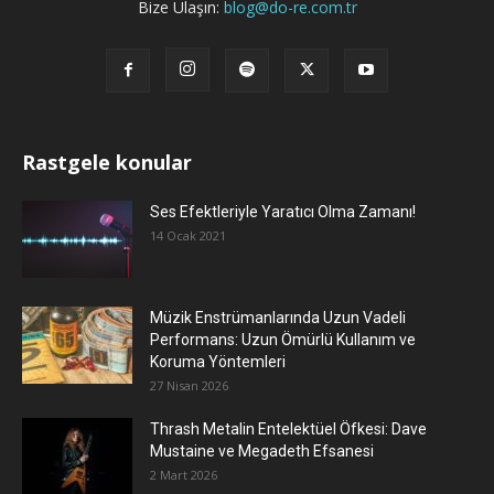
Bize Ulaşın:
blog@do-re.com.tr
Rastgele konular
Ses Efektleriyle Yaratıcı Olma Zamanı!
14 Ocak 2021
Müzik Enstrümanlarında Uzun Vadeli
Performans: Uzun Ömürlü Kullanım ve
Koruma Yöntemleri
27 Nisan 2026
Thrash Metalin Entelektüel Öfkesi: Dave
Mustaine ve Megadeth Efsanesi
2 Mart 2026