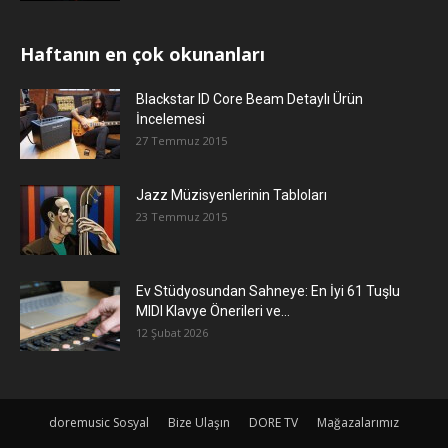
Haftanın en çok okunanları
Blackstar ID Core Beam Detaylı Ürün
İncelemesi
27 Temmuz 2015
Jazz Müzisyenlerinin Tabloları
23 Temmuz 2015
Ev Stüdyosundan Sahneye: En İyi 61 Tuşlu
MIDI Klavye Önerileri ve...
12 Şubat 2026
doremusic Sosyal
Bize Ulaşın
DORE TV
Mağazalarımız