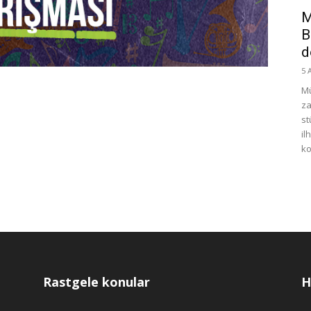
M
B
d
5 
Mü
za
st
il
ko
Rastgele konular
H