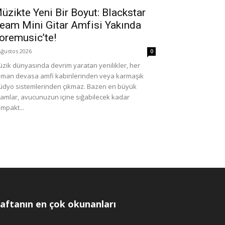
üzikte Yeni Bir Boyut: Blackstar
eam Mini Gitar Amfisi Yakında
oremusic’te!
Ağustos 2026
0
zik dünyasında devrim yaratan yenilikler, her
man devasa amfi kabinlerinden veya karmaşık
üdyo sistemlerinden çıkmaz. Bazen en büyük
hamlar, avucunuzun içine sığabilecek kadar
mpakt...
aftanın en çok okunanları