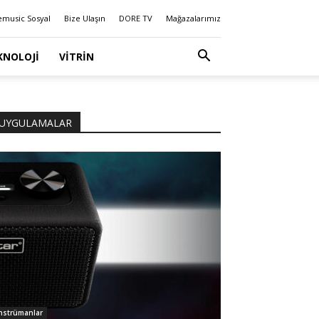
emusic Sosyal
Bize Ulaşın
DORE TV
Mağazalarımız
KNOLOJI
VITRIN
UYGULAMALAR
nstrümanlar