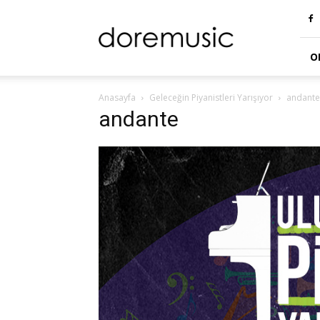
doremusic
Blog
O
Anasayfa
Geleceğin Piyanistleri Yarışıyor
andante
andante