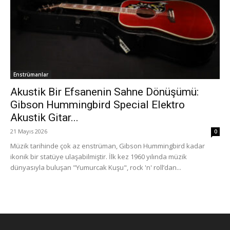
Enstrümanlar
Akustik Bir Efsanenin Sahne Dönüşümü:
Gibson Hummingbird Special Elektro
Akustik Gitar...
21 Mayıs 2026
0
Müzik tarihinde çok az enstrüman, Gibson Hummingbird kadar
ikonik bir statüye ulaşabilmiştir. İlk kez 1960 yılında müzik
dünyasıyla buluşan "Yumurcak Kuşu", rock 'n' roll’dan...