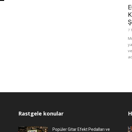
E
K
Ş
7 
Mü
ya
ve
ad
Rastgele konular
H
Popüler Gitar Efekt Pedalları ve