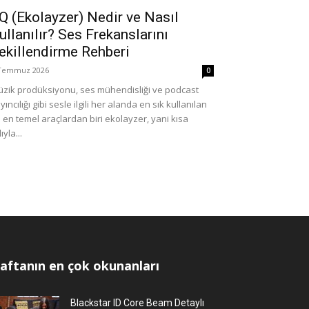
Q (Ekolayzer) Nedir ve Nasıl
ullanılır? Ses Frekanslarını
ekillendirme Rehberi
Temmuz 2026
0
zik prodüksiyonu, ses mühendisliği ve podcast
yıncılığı gibi sesle ilgili her alanda en sık kullanılan
 en temel araçlardan biri ekolayzer, yani kısa
ıyla...
aftanın en çok okunanları
Blackstar ID Core Beam Detaylı