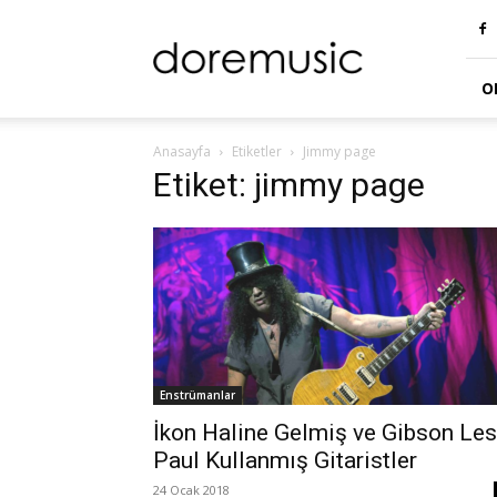
doremusic
Blog
O
Anasayfa
Etiketler
Jimmy page
Etiket: jimmy page
Enstrümanlar
İkon Haline Gelmiş ve Gibson Les
Paul Kullanmış Gitaristler
24 Ocak 2018