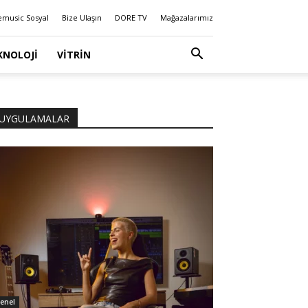
emusic Sosyal
Bize Ulaşın
DORE TV
Mağazalarımız
KNOLOJI
VITRIN
UYGULAMALAR
enel