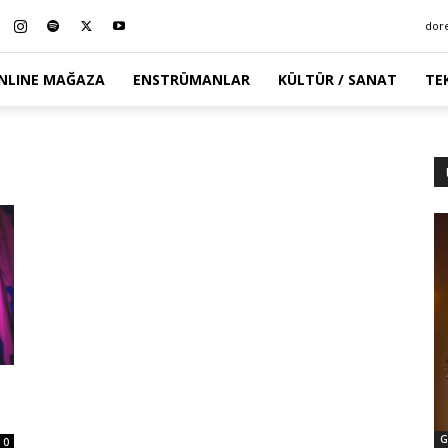
dor
NLINE MAĞAZA
ENSTRÜMANLAR
KÜLTÜR / SANAT
TE
G
0