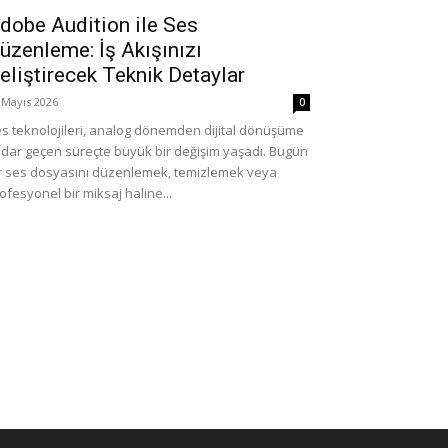
dobe Audition ile Ses
üzenleme: İş Akışınızı
eliştirecek Teknik Detaylar
 Mayıs 2026
0
s teknolojileri, analog dönemden dijital dönüşüme
dar geçen süreçte büyük bir değişim yaşadı. Bugün
r ses dosyasını düzenlemek, temizlemek veya
ofesyonel bir miksaj haline...