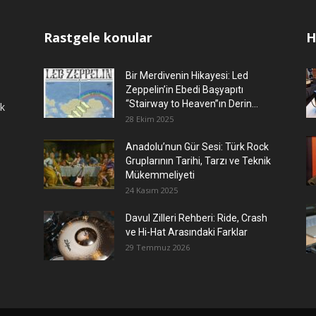
Rastgele konular
H
Bir Merdivenin Hikayesi: Led
Zeppelin’in Ebedi Başyapıtı
“Stairway to Heaven”ın Derin...
ok
28 Ekim 2025
Anadolu’nun Gür Sesi: Türk Rock
Gruplarının Tarihi, Tarzı ve Teknik
Mükemmeliyeti
24 Kasım 2025
Davul Zilleri Rehberi: Ride, Crash
ve Hi-Hat Arasındaki Farklar
29 Temmuz 2026