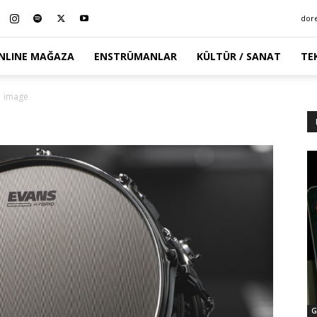
dor
NLINE MAĞAZA
ENSTRÜMANLAR
KÜLTÜR / SANAT
TE
image
G