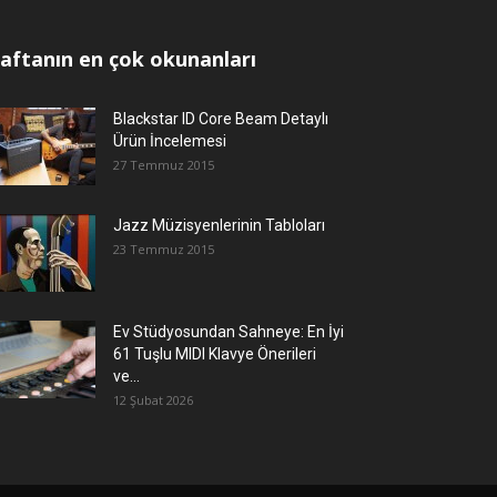
aftanın en çok okunanları
Blackstar ID Core Beam Detaylı
Ürün İncelemesi
27 Temmuz 2015
Jazz Müzisyenlerinin Tabloları
23 Temmuz 2015
Ev Stüdyosundan Sahneye: En İyi
61 Tuşlu MIDI Klavye Önerileri
ve...
12 Şubat 2026