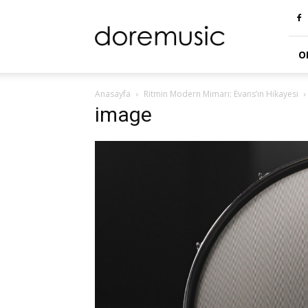
doremusic
Blog
O
Anasayfa
Ritmin Modern Mimarı: Evans’ın Hikayesi
image