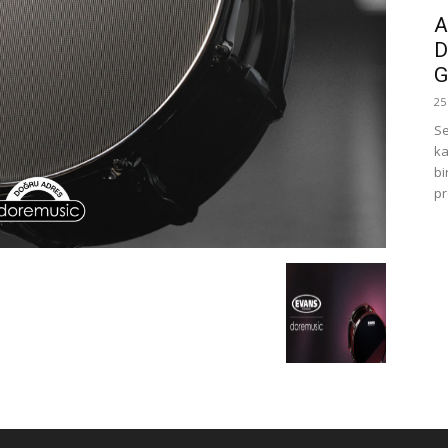
A
D
G
25
Se
ka
bi
pr