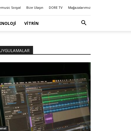
emusic Sosyal
Bize Ulaşın
DORE TV
Mağazalarımız
KNOLOJI
VITRIN
UYGULAMALAR
enel