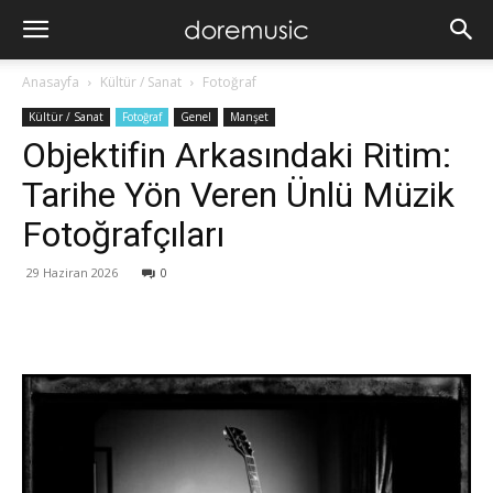
Anasayfa
Kültür / Sanat
Fotoğraf
Kültür / Sanat
Fotoğraf
Genel
Manşet
Objektifin Arkasındaki Ritim:
Tarihe Yön Veren Ünlü Müzik
Fotoğrafçıları
29 Haziran 2026
0