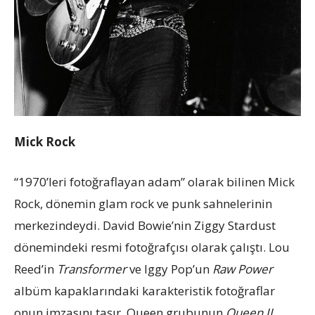
Mick Rock
“1970’leri fotoğraflayan adam” olarak bilinen Mick
Rock, dönemin glam rock ve punk sahnelerinin
merkezindeydi. David Bowie’nin Ziggy Stardust
dönemindeki resmi fotoğrafçısı olarak çalıştı. Lou
Reed’in
Transformer
ve Iggy Pop’un
Raw Power
albüm kapaklarındaki karakteristik fotoğraflar
onun imzasını taşır. Queen grubunun
Queen II