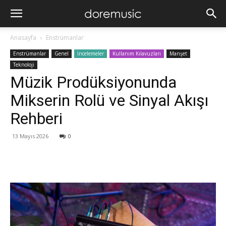
Anasayfa
Enstrümanlar
Enstrümanlar
Genel
İncelemeler
Kullanım Kılavuzları
Manşet
Teknoloji
Müzik Prodüksiyonunda
Mikserin Rolü ve Sinyal Akışı
Rehberi
13 Mayıs 2026
0