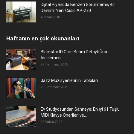
Dijital Piyanoda Benzeri Görülmemiş Bir
Devrim: Yeni Casio AP-270
4 Nisan 2018
Haftanın en çok okunanları
Blackstar ID Core Beam Detaylı Ürün
İncelemesi
27 Temmuz 2015
Jazz Müzisyenlerinin Tabloları
23 Temmuz 2015
Ev Stüdyosundan Sahneye: En İyi 61 Tuşlu
MIDI Klavye Önerileri ve...
12 Şubat 2026