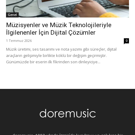
Genel
Müzisyenler ve Müzik Teknolojileriyle
İlgilenenler İçin Dijital Çözümler
1 Temmuz 2026
0
Müzik üretimi, ses tasarımı ve nota yazımı gibi süreçler, dijital
araçların gelişimiyle birlikte köklü bir değişim geçirmiştir.
Günümüzde bir eserin ilk fikrinden son dinleyiciye...