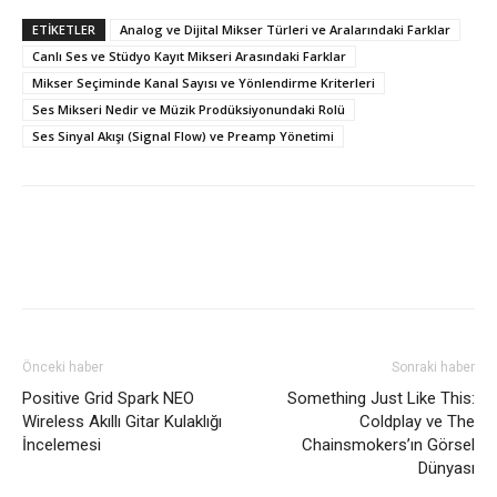
ETİKETLER
Analog ve Dijital Mikser Türleri ve Aralarındaki Farklar
Canlı Ses ve Stüdyo Kayıt Mikseri Arasındaki Farklar
Mikser Seçiminde Kanal Sayısı ve Yönlendirme Kriterleri
Ses Mikseri Nedir ve Müzik Prodüksiyonundaki Rolü
Ses Sinyal Akışı (Signal Flow) ve Preamp Yönetimi
Önceki haber
Sonraki haber
Positive Grid Spark NEO
Something Just Like This:
Wireless Akıllı Gitar Kulaklığı
Coldplay ve The
İncelemesi
Chainsmokers’ın Görsel
Dünyası