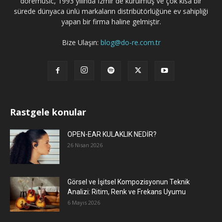
doremusic, 1993 yılında İzmir`de kurulmuş ve çok kısa bir
sürede dünyaca ünlü markaların distribütörlüğüne ev sahipliği
yapan bir firma haline gelmiştir.
Bize Ulaşın:
blog@do-re.com.tr
Rastgele konular
OPEN-EAR KULAKLIK NEDİR?
26 Nisan 2026
Görsel ve İşitsel Kompozisyonun Teknik
Analizi: Ritim, Renk ve Frekans Uyumu
6 Mayıs 2026