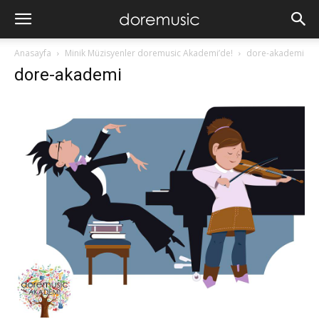
Anasayfa
Minik Müzisyenler doremusic Akademi’de!
dore-akademi
dore-akademi