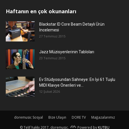
Haftanın en çok okunanları
Blackstar ID Core Beam Detaylı Ürün
İncelemesi
27 Temmuz 2015
Jazz Müzisyenlerinin Tabloları
23 Temmuz 2015
Ev Stüdyosundan Sahneye: En İyi 61 Tuşlu
MIDI Klavye Önerileri ve...
12 Şubat 2026
doremusic Sosyal
Bize Ulaşın
DORE TV
Mağazalarımız
© Telif hakkı 2017, doremusic.
Powered by
KUTBU