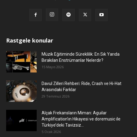
Rastgele konular
Müzik Eğitiminde Süreklilik: En Sık Yarıda
Bırakılan Enstrümanlar Nelerdir?
15 Mayıs 2026
Davul Zilleri Rehberi: Ride, Crash ve Hi-Hat
Arasındaki Farklar
29 Temmuz 2026
Alçak Frekansların Mimarı: Aguilar
Amplification’ın Hikayesi ve doremusic ile
Türkiye’deki Tavizsiz...
5 Ocak 2026