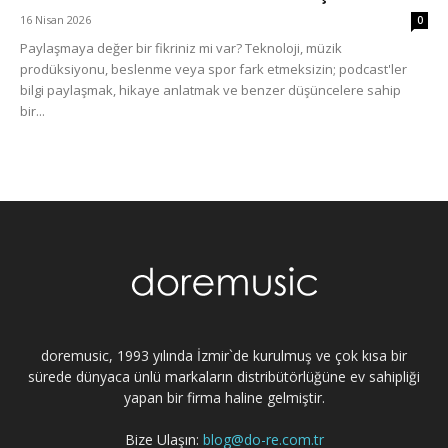
16 Nisan 2026
0
Paylaşmaya değer bir fikriniz mi var? Teknoloji, müzik
prodüksiyonu, beslenme veya spor fark etmeksizin; podcast'ler
bilgi paylaşmak, hikaye anlatmak ve benzer düşüncelere sahip
bir...
doremusic, 1993 yılında İzmir`de kurulmuş ve çok kısa bir
sürede dünyaca ünlü markaların distribütörlüğüne ev sahipliği
yapan bir firma haline gelmiştir.
Bize Ulaşın:
blog@do-re.com.tr