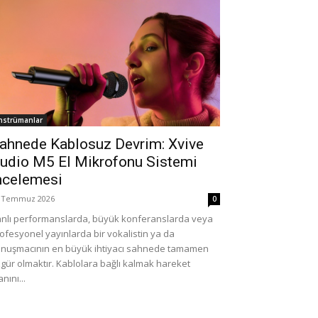
nstrümanlar
ahnede Kablosuz Devrim: Xvive
udio M5 El Mikrofonu Sistemi
ncelemesi
 Temmuz 2026
0
nlı performanslarda, büyük konferanslarda veya
ofesyonel yayınlarda bir vokalistin ya da
nuşmacının en büyük ihtiyacı sahnede tamamen
gür olmaktır. Kablolara bağlı kalmak hareket
anını...