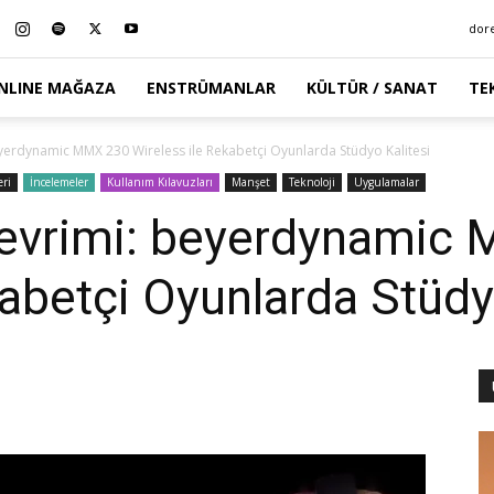
dor
NLINE MAĞAZA
ENSTRÜMANLAR
KÜLTÜR / SANAT
TE
yerdynamic MMX 230 Wireless ile Rekabetçi Oyunlarda Stüdyo Kalitesi
ri
İncelemeler
Kullanım Kılavuzları
Manşet
Teknoloji
Uygulamalar
evrimi: beyerdynamic
kabetçi Oyunlarda Stüdy