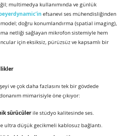
ğil; multimedya kullanımında ve günlük
beyerdynamic’in
efsanevi ses mühendisliğinden
m model; doğru konumlandırma (spatial imaging),
şma netliği sağlayan mikrofon sistemiyle hem
ncular için eksiksiz, pürüzsüz ve kapsamlı bir
likler
eyi ve çok daha fazlasını tek bir gövdede
donanım mimarisiyle öne çıkıyor:
ik sürücüler
ile stüdyo kalitesinde ses.
de ultra düşük gecikmeli kablosuz bağlantı.