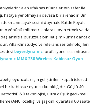
niyelerin ve en ufak ses nüanslarının zafer ile
ği, hataya yer olmayan devasa bir arenadır. Bir
n düşmanın ayak sesini duymak, Battle Royale
anın yönünü milimetrik olarak tayin etmek ya da
daşlarınızla pürüzsüz bir iletişim kurmak ancak
. Yıllardır stüdyo ve referans ses teknolojileri
ses devi
beyerdynamic
, profesyonel ses mirasını
dynamic MMX 230 Wireless Kablosuz Oyun
kabetçi oyuncular için geliştirilen, kapalı (closed-
el bir kablosuz oyuncu kulaklığıdır. Güçlü 40
luetooth® 6.0 teknolojisi, ultra düşük gecikmeli
lleme (ANC) özelliği ve şaşkınlık yaratan 60 saate