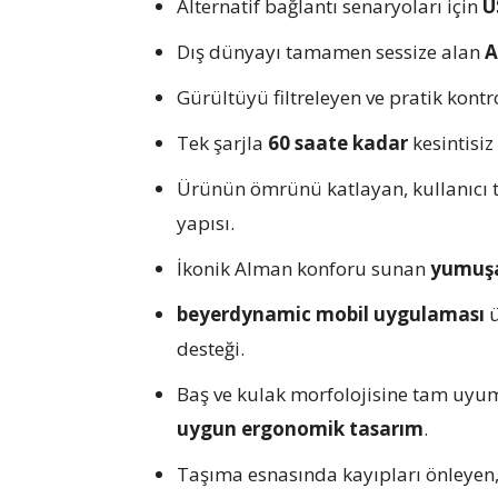
Alternatif bağlantı senaryoları için
U
Dış dünyayı tamamen sessize alan
A
Gürültüyü filtreleyen ve pratik kont
Tek şarjla
60 saate kadar
kesintisiz
Ürünün ömrünü katlayan, kullanıcı 
yapısı.
İkonik Alman konforu sunan
yumuşak
beyerdynamic mobil uygulaması
ü
desteği.
Baş ve kulak morfolojisine tam uyu
uygun ergonomik tasarım
.
Taşıma esnasında kayıpları önleyen