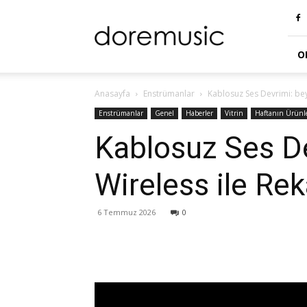
doremusic
Blog
O
Anasayfa
Enstrümanlar
Kablosuz Ses Devrimi: be
Enstrümanlar
Genel
Haberler
Vitrin
Haftanın Ürünle
Kablosuz Ses D
Wireless ile Re
6 Temmuz 2026
0