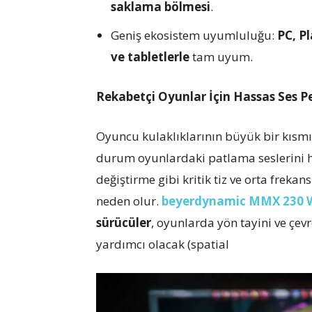
saklama bölmesi
.
Geniş ekosistem uyumluluğu:
PC, P
ve tabletlerle
tam uyum.
Rekabetçi Oyunlar İçin Hassas Ses 
Oyuncu kulaklıklarının büyük bir kısmın
durum oyunlardaki patlama seslerini he
değiştirme gibi kritik tiz ve orta fre
neden olur.
beyerdynamic MMX 230 Wi
sürücüler
, oyunlarda yön tayini ve çev
yardımcı olacak (spatial