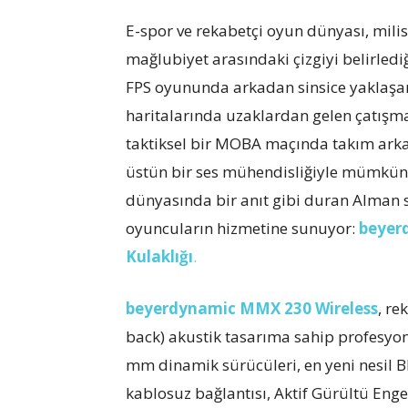
E-spor ve rekabetçi oyun dünyası, milisa
mağlubiyet arasındaki çizgiyi belirledi
FPS oyununda arkadan sinsice yaklaşa
haritalarında uzaklardan gelen çatışm
taktiksel bir MOBA maçında takım arka
üstün bir ses mühendisliğiyle mümkündür
dünyasında bir anıt gibi duran Alman 
oyuncuların hizmetine sunuyor:
beyer
Kulaklığı
.
beyerdynamic MMX 230 Wireless
, re
back) akustik tasarıma sahip profesyon
mm dinamik sürücüleri, en yeni nesil B
kablosuz bağlantısı, Aktif Gürültü Enge