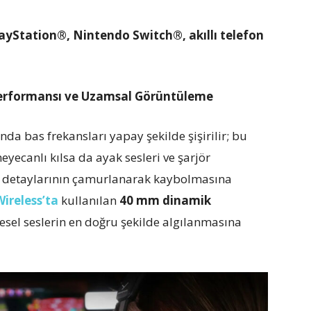
layStation®, Nintendo Switch®, akıllı telefon
Performansı ve Uzamsal Görüntüleme
da bas frekansları yapay şekilde şişirilir; bu
yecanlı kılsa da ayak sesleri ve şarjör
kans detaylarının çamurlanarak kaybolmasına
reless’ta
kullanılan
40 mm dinamik
resel seslerin en doğru şekilde algılanmasına