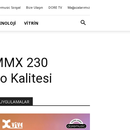
emusic Sosyal
Bize Ulaşın
DORE TV
Mağazalarımız
KNOLOJI
VITRIN
 MMX 230
o Kalitesi
UYGULAMALAR