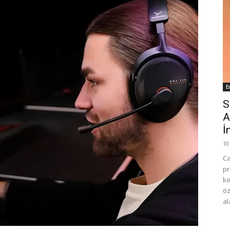
E
S
A
İ
10
Ca
pr
ko
öz
al