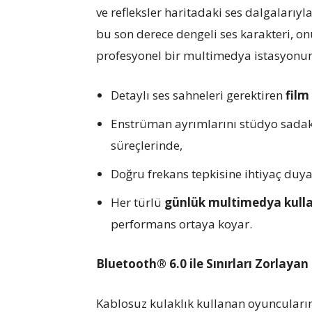
ve refleksler haritadaki ses dalgalarıy
bu son derece dengeli ses karakteri, o
profesyonel bir multimedya istasyonu
Detaylı ses sahneleri gerektiren
film
Enstrüman ayrımlarını stüdyo sadak
süreçlerinde,
Doğru frekans tepkisine ihtiyaç duy
Her türlü
günlük multimedya kull
performans ortaya koyar.
Bluetooth® 6.0 ile Sınırları Zorlaya
Kablosuz kulaklık kullanan oyuncuları