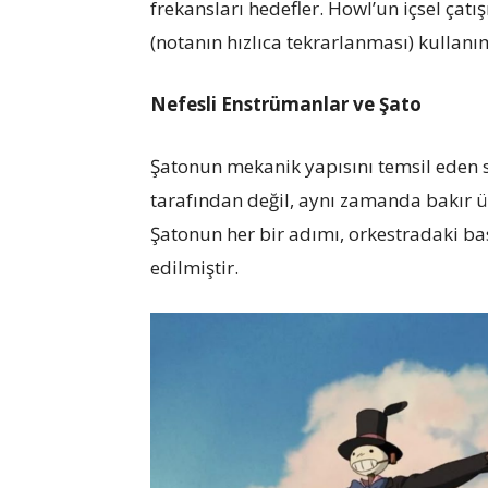
frekansları hedefler. Howl’un içsel çatı
(notanın hızlıca tekrarlanması) kullanım
Nefesli Enstrümanlar ve Şato
Şatonun mekanik yapısını temsil eden ses
tarafından değil, aynı zamanda bakır üf
Şatonun her bir adımı, orkestradaki bas
edilmiştir.