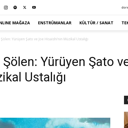
dor
NLINE MAĞAZA
ENSTRÜMANLAR
KÜLTÜR / SANAT
TE
l Şölen: Yürüyen Şato ve Joe Hisaishi’nin Müzikal Ustalığı
l Şölen: Yürüyen Şato v
ikal Ustalığı