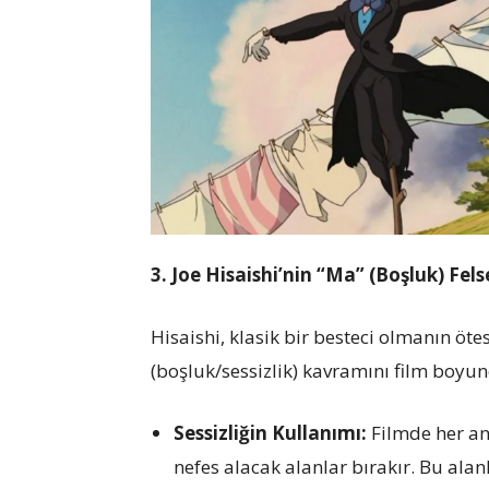
3. Joe Hisaishi’nin “Ma” (Boşluk) Fels
Hisaishi, klasik bir besteci olmanın öt
(boşluk/sessizlik) kavramını film boyun
Sessizliğin Kullanımı:
Filmde her an 
nefes alacak alanlar bırakır. Bu alanl