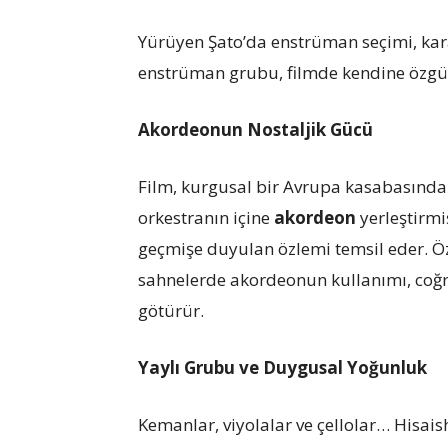
Yürüyen Şato’da enstrüman seçimi, karak
enstrüman grubu, filmde kendine özgü bi
Akordeonun Nostaljik Gücü
Film, kurgusal bir Avrupa kasabasında 
orkestranın içine
akordeon
yerleştirmiş
geçmişe duyulan özlemi temsil eder. Öz
sahnelerde akordeonun kullanımı, coğra
götürür.
Yaylı Grubu ve Duygusal Yoğunluk
Kemanlar, viyolalar ve çellolar… Hisaish