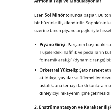
Armonik Yapı ve Modülasyonlar
Eser,
Sol Minör
tonunda başlar. Bu ton,
bir hüzünle ilişkilendirilir. Sophie’nin 
üzerine binen piyano arpejleriyle hissett
Piyano Girişi:
Parçanın başındaki sol
Tuşelerdeki hafiflik ve pedalların k
“dinamik aralığı” (dynamic range) bi
Orkestral Yükseliş:
Şato hareket et
atıldıkça, yaylılar ve üflemeliler de
ustalık, ana temayı farklı tonlara mo
dinleyiciyi hikayenin içine çekmesidi
2. Enstrümantasyon ve Karakter İlişk