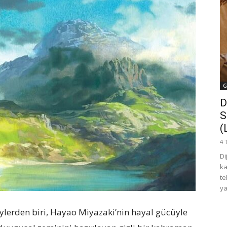
G
D
S
(
4 
Di
ka
te
ya
şeylerden biri, Hayao Miyazaki’nin hayal gücüyle