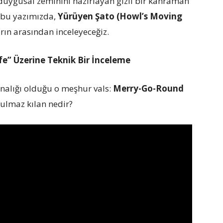
duygusal zeminini hazırlayan gizli bir kahraman
 bu yazımızda,
Yürüyen Şato (Howl’s Moving
arın arasından inceleyeceğiz.
e” Üzerine Teknik Bir İnceleme
inalığı olduğu o meşhur vals:
Merry-Go-Round
tulmaz kılan nedir?