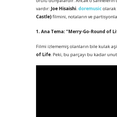
örülü dünyalardır. Ancak o sahnelerin 
vardır:
Joe Hisaishi
.
doremusic
olarak
Castle)
filmini, notaların ve partisyonl
1. Ana Tema: “Merry-Go-Round of Lif
Filmi izlememiş olanların bile kulak aş
of Life
. Peki, bu parçayı bu kadar unu