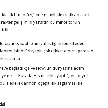
 klasik batı müziğinde genellikle trajik ama asil
karakter gelişimini yansıtır; bu minör tonun
irilir.
o piyano, Sophie’nin yalnızlığını temsil eder.
ullanımı, bir müzisyenin çok dikkat etmesi gereken
zlere sunar.
meye başladıkça ve Howl’un dünyasına adım
vreye girer. Burada Hisaishi’nin yaptığı en büyük
düle ederek armonik çeşitlilik sağlaması ile
r.
isi