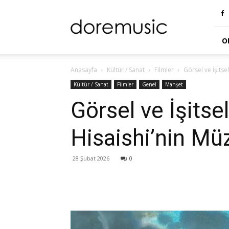
doremusic
Blog
O
Anasayfa
Kültür / Sanat
Filmler
Görsel ve İşitse
Kültür / Sanat
Filmler
Genel
Manşet
Görsel ve İşitse
Hisaishi’nin Müz
28 Şubat 2026
0