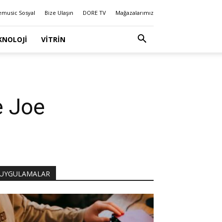
emusic Sosyal
Bize Ulaşın
DORE TV
Mağazalarımız
KNOLOJI
VITRIN
e Joe
UYGULAMALAR