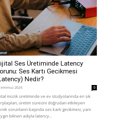
enel
ijital Ses Üretiminde Latency
orunu: Ses Kartı Gecikmesi
Latency) Nedir?
Temmuz 2026
0
jital müzik üretiminde ve ev stüdyolarında en sık
rşılaşılan, üretim sürecini doğrudan etkileyen
knik sorunların başında ses kartı gecikmesi, yani
ygın bilinen adıyla latency...