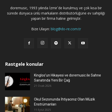
doremusic, 1993 yılında İzmir`de kurulmuş ve çok kısa bir
sürede dünyaca ünlü markaların distribütörlüğüne ev sahipliği
yapan bir firma haline gelmiştir.
Bize Ulaşın:
blog@do-re.com.tr
Rastgele konular
Kinglos’un Hikayesi ve doremusic ile Sahne
Sanatında Yeni Bir Çağ
21 Ocak 2026
Okul Sezonunda İhtiyacınız Olan Müzik
Enstrümanları
11 Eylül 2025