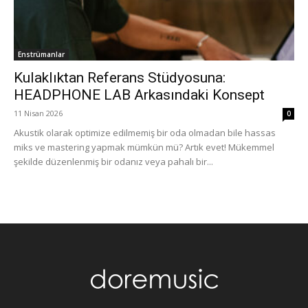
Enstrümanlar
Kulaklıktan Referans Stüdyosuna:
HEADPHONE LAB Arkasındaki Konsept
11 Nisan 2026
0
Akustik olarak optimize edilmemiş bir oda olmadan bile hassas
miks ve mastering yapmak mümkün mü? Artık evet! Mükemmel
şekilde düzenlenmiş bir odanız veya pahalı bir...