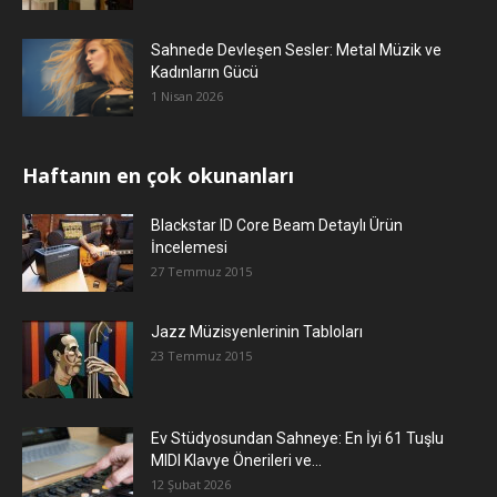
Sahnede Devleşen Sesler: Metal Müzik ve
Kadınların Gücü
1 Nisan 2026
Haftanın en çok okunanları
Blackstar ID Core Beam Detaylı Ürün
İncelemesi
27 Temmuz 2015
Jazz Müzisyenlerinin Tabloları
23 Temmuz 2015
Ev Stüdyosundan Sahneye: En İyi 61 Tuşlu
MIDI Klavye Önerileri ve...
12 Şubat 2026