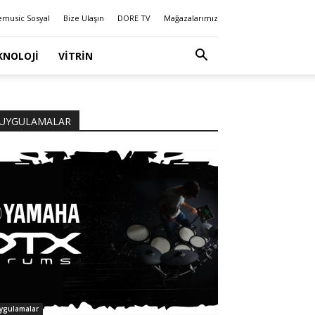
emusic Sosyal
Bize Ulaşın
DORE TV
Mağazalarımız
KNOLOJI
VITRIN
UYGULAMALAR
ygulamalar