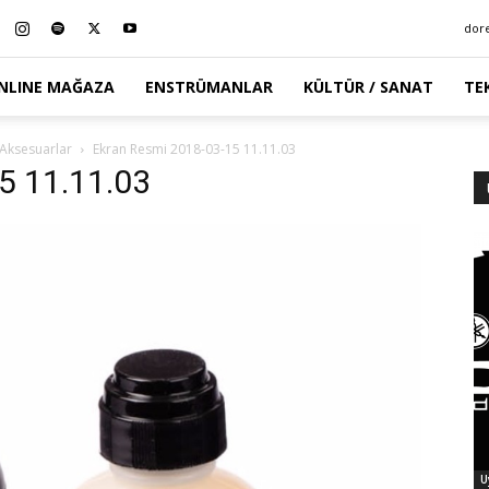
dor
NLINE MAĞAZA
ENSTRÜMANLAR
KÜLTÜR / SANAT
TE
 Aksesuarlar
Ekran Resmi 2018-03-15 11.11.03
5 11.11.03
U