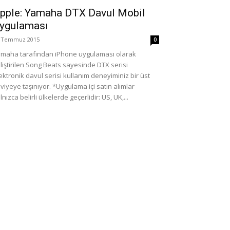
pple: Yamaha DTX Davul Mobil
ygulaması
 Temmuz 2015
0
maha tarafından iPhone uygulaması olarak
liştirilen Song Beats sayesinde DTX serisi
ektronik davul serisi kullanım deneyiminiz bir üst
viyeye taşınıyor. *Uygulama içi satın alımlar
lnızca belirli ülkelerde geçerlidir: US, UK,...