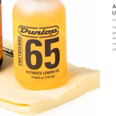
A
U
24
Ya
ge
el
se
ya