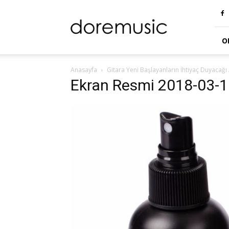
doremusic
Blog
O
Anasayfa
Gitara Yeni Başlayanların İhtiyaç Duyacağı
Ekran Resmi 2018-03-1