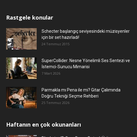
Rastgele konular
Schecter başlangıç seviyesindeki müzisyenler
için bir set hazırladı!
24 Temmuz 2015
SuperCollider: Nesne Yönelimli Ses Sentezi ve
İstemci-Sunucu Mimarisi
7 Mart 2026
Parmakla mı Pena ile mi? Gitar Çalımında
Doğru Tekniği Seçme Rehberi
25 Temmuz 2026
Haftanın en çok okunanları