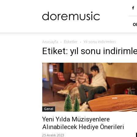
doremusic
Blog
O
Anasayfa
Etiketler
Yıl sonu indirimleri
Etiket: yıl sonu indirimle
Genel
Yeni Yılda Müzisyenlere
Alınabilecek Hediye Önerileri
25 Aralık 2023