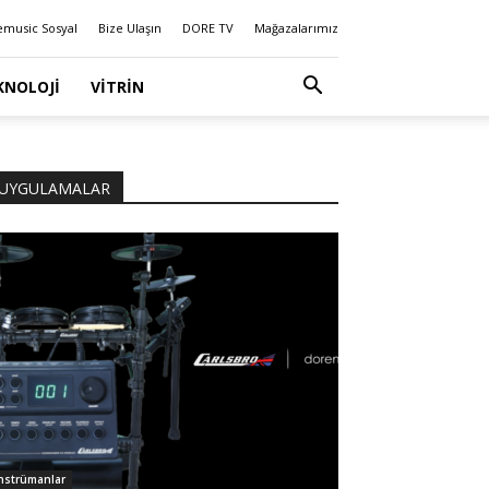
emusic Sosyal
Bize Ulaşın
DORE TV
Mağazalarımız
KNOLOJI
VITRIN
UYGULAMALAR
nstrümanlar