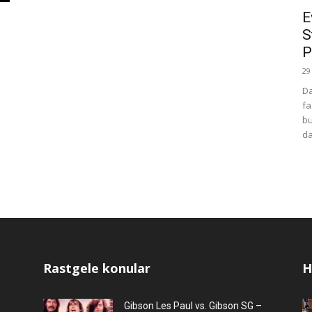
E
S
P
29
Da
fa
bu
da
Rastgele konular
H
Gibson Les Paul vs. Gibson SG –