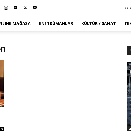
dor
NLINE MAĞAZA
ENSTRÜMANLAR
KÜLTÜR / SANAT
TE
ri
E
0