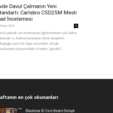
vde Davul Çalmanın Yeni
tandartı: Carlsbro CSD25M Mesh
ad İncelemesi
 Nisan 2026
0
vul çalmak, bir enstrüman öğrenmekten çok daha
zlasıdır; o, fiziksel enerjiyle ritmik disiplinin
luştuğu eşsiz bir dışa vurumdur. Ancak
vulcuların karşısındaki o kadim "gürültü"...
aftanın en çok okunanları
Blackstar ID Core Beam Detaylı