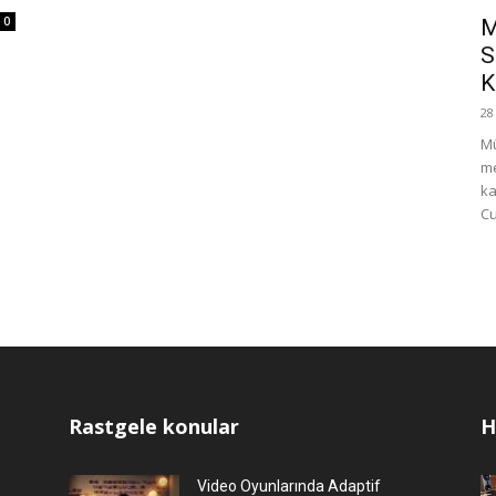
0
M
S
K
28
Mü
me
ka
Cu
Rastgele konular
H
Video Oyunlarında Adaptif