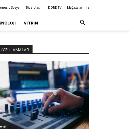
emusic Sosyal
Bize Ulaşın
DORE TV
Mağazalarımız
KNOLOJI
VITRIN
UYGULAMALAR
enel