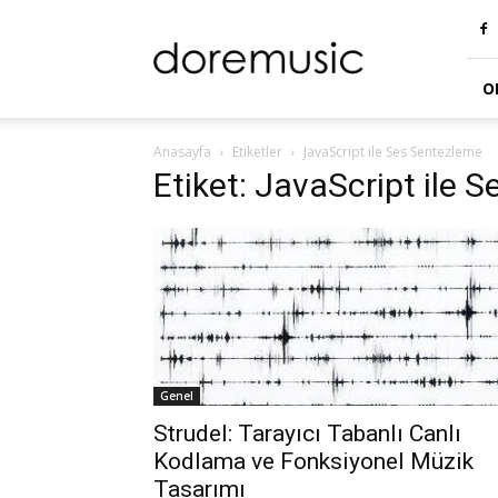
doremusic
Blog
O
Anasayfa
Etiketler
JavaScript ile Ses Sentezleme
Etiket: JavaScript ile 
Genel
Strudel: Tarayıcı Tabanlı Canlı
Kodlama ve Fonksiyonel Müzik
Tasarımı