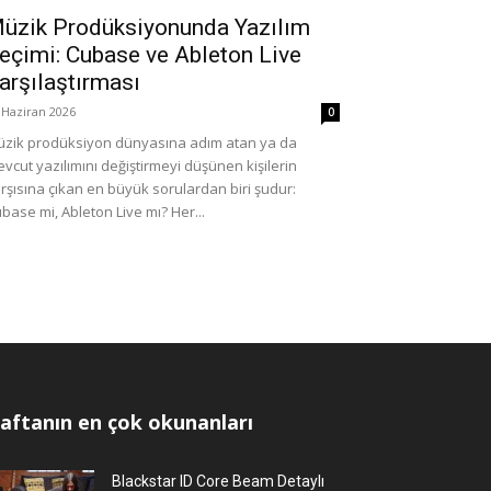
üzik Prodüksiyonunda Yazılım
eçimi: Cubase ve Ableton Live
arşılaştırması
 Haziran 2026
0
zik prodüksiyon dünyasına adım atan ya da
vcut yazılımını değiştirmeyi düşünen kişilerin
rşısına çıkan en büyük sorulardan biri şudur:
base mi, Ableton Live mı? Her...
aftanın en çok okunanları
Blackstar ID Core Beam Detaylı