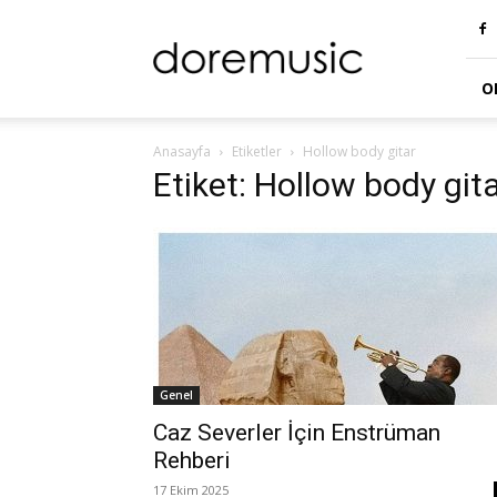
doremusic
Blog
O
Anasayfa
Etiketler
Hollow body gitar
Etiket: Hollow body git
Genel
Caz Severler İçin Enstrüman
Rehberi
17 Ekim 2025