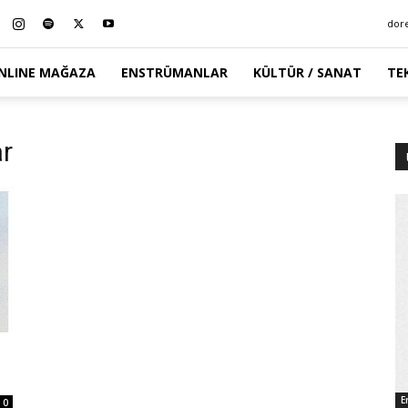
dor
NLINE MAĞAZA
ENSTRÜMANLAR
KÜLTÜR / SANAT
TE
ar
E
0