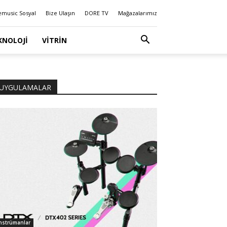
emusic Sosyal
Bize Ulaşın
DORE TV
Mağazalarımız
KNOLOJI
VITRIN
UYGULAMALAR
nstrümanlar