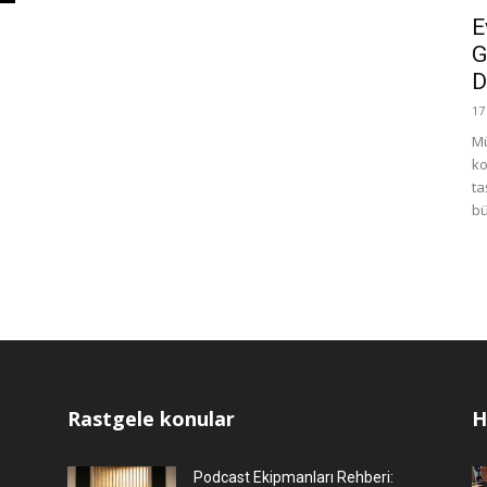
E
G
D
17
Mü
ko
ta
bü
Rastgele konular
H
Podcast Ekipmanları Rehberi: