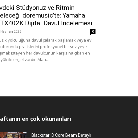
vdeki Stüdyonuz ve Ritmin
eleceği doremusic’te: Yamaha
TX402K Dijital Davul İncelemesi
 Haziran 2026
0
zik yolculuğuna davul çalarak başlamak veya ev
nforunda pratiklerini profesyonel bir seviyeye
şımak isteyen her davulcunun karşısına çıkan en
yük iki engel vardır: Alan...
aftanın en çok okunanları
Blackstar ID Core Beam Detaylı