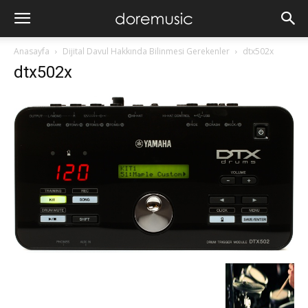
Anasayfa
Dijital Davul Hakkında Bilinmesi Gerekenler
dtx502x
dtx502x