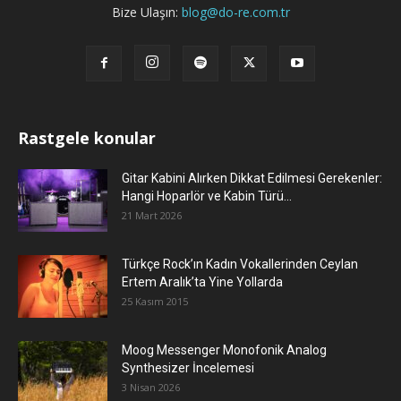
Bize Ulaşın:
blog@do-re.com.tr
Rastgele konular
Gitar Kabini Alırken Dikkat Edilmesi Gerekenler:
Hangi Hoparlör ve Kabin Türü...
21 Mart 2026
Türkçe Rock’ın Kadın Vokallerinden Ceylan
Ertem Aralık’ta Yine Yollarda
25 Kasım 2015
Moog Messenger Monofonik Analog
Synthesizer İncelemesi
3 Nisan 2026