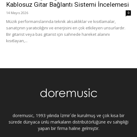
Kablosuz Gitar Bağlantı Sistemi İncelemesi
14 Mayıs 2026
0
Müzik performanslarında teknik aksaklıklar ve kısıtlamalar,
sanatçının yaratıcılığını ve enerjisini en çok etkileyen unsurlardır.
Bir gitarist veya bas gitarist için sahnede hareket alanını
kısıtlayan,...
doremusic, 1993 yılında İzmir`de kurulmuş ve çok kısa bir
sürede dünyaca ünlü markaların distribütörlüğüne ev sahipliği
yapan bir firma haline gelmiştir.