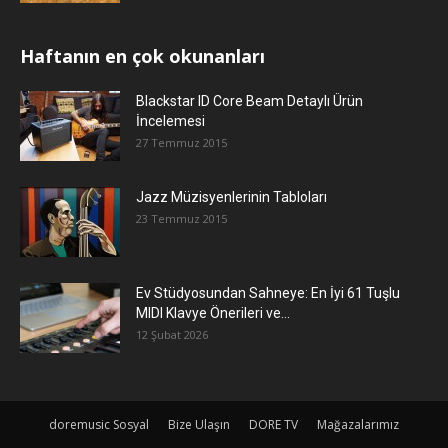
Haftanın en çok okunanları
Blackstar ID Core Beam Detaylı Ürün
İncelemesi
27 Temmuz 2015
Jazz Müzisyenlerinin Tabloları
23 Temmuz 2015
Ev Stüdyosundan Sahneye: En İyi 61 Tuşlu
MIDI Klavye Önerileri ve...
12 Şubat 2026
doremusic Sosyal
Bize Ulaşın
DORE TV
Mağazalarımız