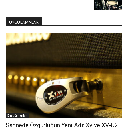
UYGULAMALAR
Enstrümanlar
Sahnede Özgürlüğün Yeni Adı: Xvive XV-U2