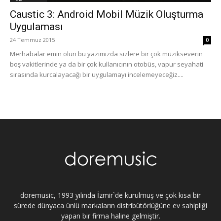
Caustic 3: Android Mobil Müzik Oluşturma
Uygulaması
24 Temmuz 2015
0
Merhabalar emin olun bu yazımızda sizlere bir çok müzikseverin
boş vakitlerinde ya da bir çok kullanıcının otobüs, vapur seyahati
sırasında kurcalayacağı bir uygulamayı incelemeyeceğiz....
doremusic, 1993 yılında İzmir`de kurulmuş ve çok kısa bir
sürede dünyaca ünlü markaların distribütörlüğüne ev sahipliği
yapan bir firma haline gelmiştir.