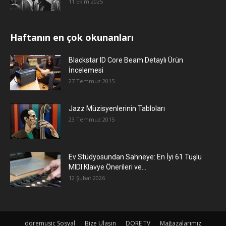
11 Ekim 2025
Haftanın en çok okunanları
Blackstar ID Core Beam Detaylı Ürün
İncelemesi
27 Temmuz 2015
Jazz Müzisyenlerinin Tabloları
23 Temmuz 2015
Ev Stüdyosundan Sahneye: En İyi 61 Tuşlu
MIDI Klavye Önerileri ve...
12 Şubat 2026
doremusic Sosyal
Bize Ulaşın
DORE TV
Mağazalarımız