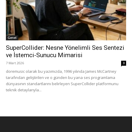
Genel
SuperCollider: Nesne Yönelimli Ses Sentezi
ve İstemci-Sunucu Mimarisi
7 Mart 2026
0
doremusic olarak bu yazımızda, 1996 yılında James McCartney
tarafından geliştirilen ve o günden bu yana ses programlama
dünyasının standartlarını belirleyen SuperCollider platformunu
teknik detaylarıyla...