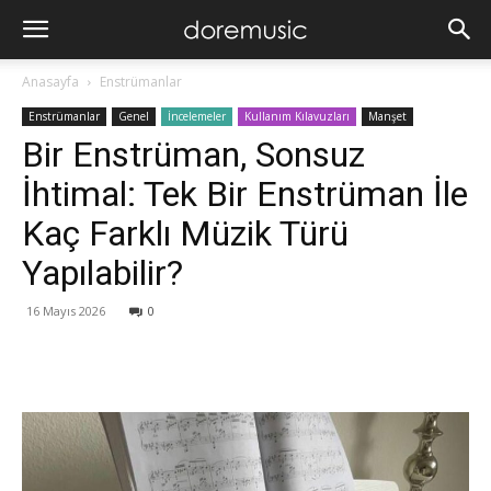
Anasayfa
Enstrümanlar
Enstrümanlar
Genel
İncelemeler
Kullanım Kılavuzları
Manşet
Bir Enstrüman, Sonsuz
İhtimal: Tek Bir Enstrüman İle
Kaç Farklı Müzik Türü
Yapılabilir?
16 Mayıs 2026
0