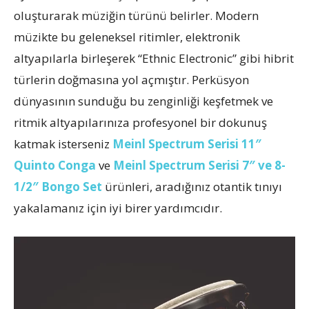
oluşturarak müziğin türünü belirler. Modern
müzikte bu geleneksel ritimler, elektronik
altyapılarla birleşerek “Ethnic Electronic” gibi hibrit
türlerin doğmasına yol açmıştır. Perküsyon
dünyasının sunduğu bu zenginliği keşfetmek ve
ritmik altyapılarınıza profesyonel bir dokunuş
katmak isterseniz
Meinl Spectrum Serisi 11″
Quinto Conga
ve
Meinl Spectrum Serisi 7″ ve 8-
1/2″ Bongo Set
ürünleri, aradığınız otantik tınıyı
yakalamanız için iyi birer yardımcıdır.