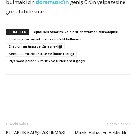
bulmak için
doremusic’in
geniş ürün yelpazesine
göz atabilirsiniz.
ETİKETLER
Dijital ses tasarımı ve hibrit enstrüman teknolojileri
Elektro gitar sinyal zinciri ve efekt kullanımı
Enstrüman tınısı ve tür esnekliği
Kemanla mikrotonalite ve fiddle tekniği
Piyanoda polifonik müzik ve türler arası geçiş
Önceki haber
Sonraki haber
KULAKLIK KARŞILAŞTIRMASI:
Müzik, Hafıza ve Beklentiler: