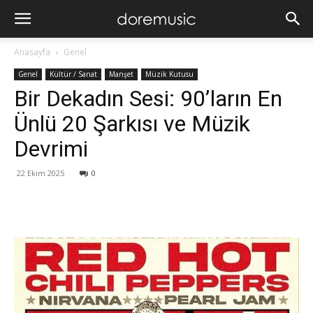
Anasayfa
Genel
Genel
Kültür / Sanat
Manşet
Müzik Kutusu
Bir Dekadın Sesi: 90’ların En
Ünlü 20 Şarkısı ve Müzik
Devrimi
22 Ekim 2025
0