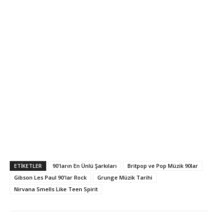
ETİKETLER
90'ların En Ünlü Şarkıları
Britpop ve Pop Müzik 90lar
Gibson Les Paul 90'lar Rock
Grunge Müzik Tarihi
Nirvana Smells Like Teen Spirit