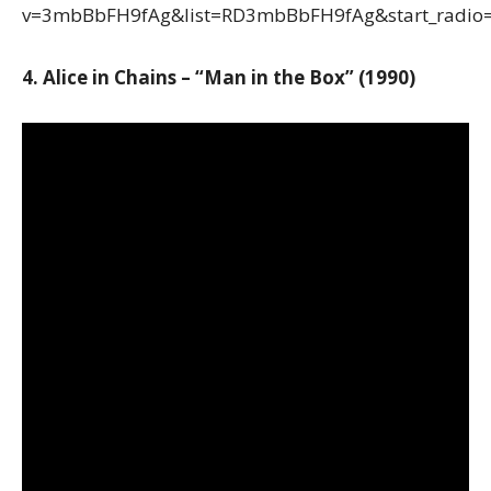
v=3mbBbFH9fAg&list=RD3mbBbFH9fAg&start_radio
4. Alice in Chains – “Man in the Box” (1990)