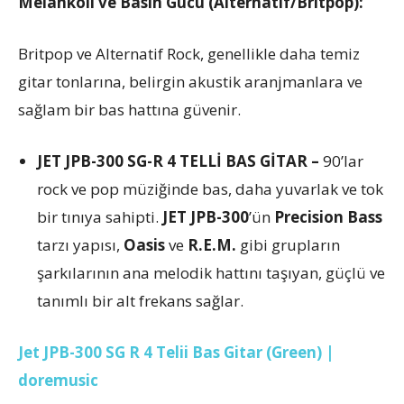
Melankoli ve Basın Gücü (Alternatif/Britpop):
Britpop ve Alternatif Rock, genellikle daha temiz
gitar tonlarına, belirgin akustik aranjmanlara ve
sağlam bir bas hattına güvenir.
JET JPB-300 SG-R 4 TELLİ BAS GİTAR –
90’lar
rock ve pop müziğinde bas, daha yuvarlak ve tok
bir tınıya sahipti.
JET JPB-300
’ün
Precision Bass
tarzı yapısı,
Oasis
ve
R.E.M.
gibi grupların
şarkılarının ana melodik hattını taşıyan, güçlü ve
tanımlı bir alt frekans sağlar.
Jet JPB-300 SG R 4 Telii Bas Gitar (Green) |
doremusic