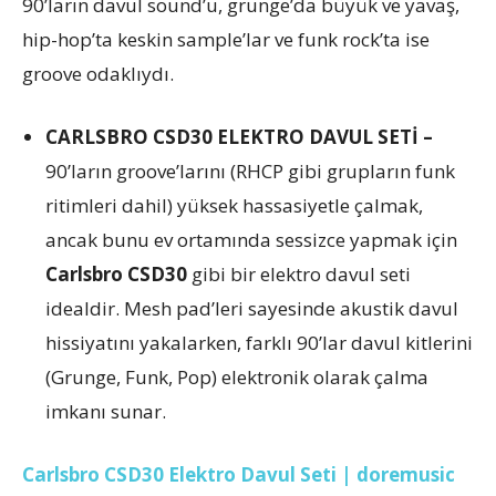
90’ların davul sound’u, grunge’da büyük ve yavaş,
hip-hop’ta keskin sample’lar ve funk rock’ta ise
groove odaklıydı.
CARLSBRO CSD30 ELEKTRO DAVUL SETİ –
90’ların groove’larını (RHCP gibi grupların funk
ritimleri dahil) yüksek hassasiyetle çalmak,
ancak bunu ev ortamında sessizce yapmak için
Carlsbro CSD30
gibi bir elektro davul seti
idealdir. Mesh pad’leri sayesinde akustik davul
hissiyatını yakalarken, farklı 90’lar davul kitlerini
(Grunge, Funk, Pop) elektronik olarak çalma
imkanı sunar.
Carlsbro CSD30 Elektro Davul Seti | doremusic