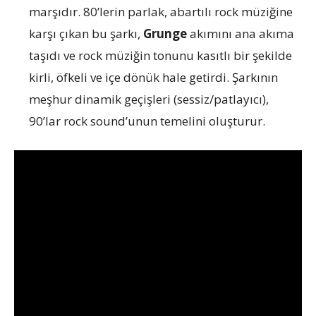
marşıdır. 80’lerin parlak, abartılı rock müziğine
karşı çıkan bu şarkı,
Grunge
akımını ana akıma
taşıdı ve rock müziğin tonunu kasıtlı bir şekilde
kirli, öfkeli ve içe dönük hale getirdi. Şarkının
meşhur dinamik geçişleri (sessiz/patlayıcı),
90’lar rock sound’unun temelini oluşturur.