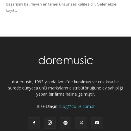
başarısını belirleyen en temel unsur ses kalitesidir. Geleneksel
kayıt...
doremusic, 1993 yılında İzmir`de kurulmuş ve çok kısa bir
sürede dünyaca ünlü markaların distribütörlüğüne ev sahipliği
yapan bir firma haline gelmiştir.
Bize Ulaşın:
blog@do-re.com.tr