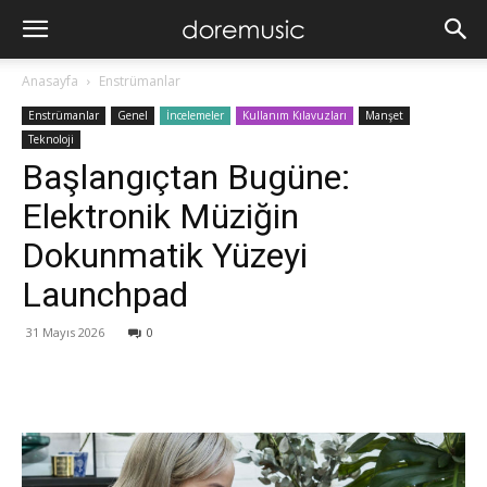
Anasayfa
Enstrümanlar
Enstrümanlar
Genel
İncelemeler
Kullanım Kılavuzları
Manşet
Teknoloji
Başlangıçtan Bugüne:
Elektronik Müziğin
Dokunmatik Yüzeyi
Launchpad
31 Mayıs 2026
0