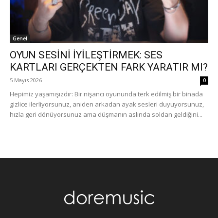
Genel
OYUN SESİNİ İYİLEŞTİRMEK: SES
KARTLARI GERÇEKTEN FARK YARATIR MI?
5 Mayıs 2026
0
Hepimiz yaşamışızdır: Bir nişancı oyununda terk edilmiş bir binada
gizlice ilerliyorsunuz, aniden arkadan ayak sesleri duyuyorsunuz,
hızla geri dönüyorsunuz ama düşmanın aslında soldan geldiğini...