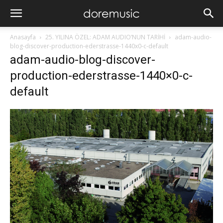
Anasayfa
25. YILINA ÖZEL: ADAM AUDIO’NUN TARİHİ
adam-audio-
blog-discover-production-ederstrasse-1440x0-c-default
adam-audio-blog-discover-
production-ederstrasse-1440×0-c-
default