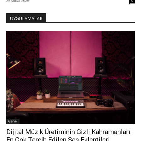
26 Şubat 2026
0
UYGULAMALAR
Genel
Dijital Müzik Üretiminin Gizli Kahramanları:
En Çok Tercih Edilen Ses Eklentileri...