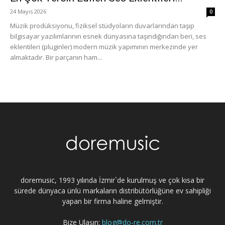
24 Mayıs 2026
0
Müzik prodüksiyonu, fiziksel stüdyoların duvarlarından taşıp
bilgisayar yazılımlarının esnek dünyasına taşındığından beri, ses
eklentileri (pluginler) modern müzik yapımının merkezinde yer
almaktadır. Bir parçanın ham...
doremusic, 1993 yılında İzmir`de kurulmuş ve çok kısa bir
sürede dünyaca ünlü markaların distribütörlüğüne ev sahipliği
yapan bir firma haline gelmiştir.
Bize Ulaşın:
blog@do-re.com.tr