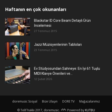
Haftanın en çok okunanları
Blackstar ID Core Beam Detaylı Ürün
İncelemesi
27 Temmuz 2015
Jazz Müzisyenlerinin Tabloları
23 Temmuz 2015
Ev Stüdyosundan Sahneye: En İyi 61 Tuşlu
MIDI Klavye Önerileri ve...
12 Şubat 2026
doremusic Sosyal
Bize Ulaşın
DORE TV
Mağazalarımız
© Telif hakkı 2017, doremusic.
Powered by
KUTBU