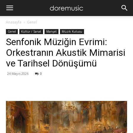
Anasayfa
Genel
Genel
Kültür / Sanat
Manşet
Müzik Kutusu
Senfonik Müziğin Evrimi:
Orkestranın Akustik Mimarisi
ve Tarihsel Dönüşümü
24 Mayıs 2026
0