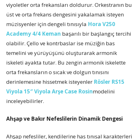
viyoletler orta frekansları doldurur. Orkestranın bu
üst ve orta frekans dengesini yakalamak isteyen
müzisyenler için dengeli tınısıyla
Hora V250
Academy 4/4 Keman
başarılı bir başlangıç tercihi
olabilir. Çello ve kontrbaslar ise müziğin bas
temelini ve yürüyüşünü oluşturarak armonik
iskeleti ayakta tutar. Bu zengin armonik iskelette
orta frekansların o sıcak ve dolgun tınısını
derinlemesine hissetmek isteyenler
Rösler RS15
Viyola 15″ Viyola Arşe Case Rosin
modelini
inceleyebilirler.
Ahşap ve Bakır Nefeslilerin Dinamik Dengesi
Ahşap nefesliler, kendilerine has tınısal karakterleri