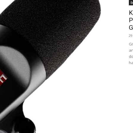
E
K
P
G
29
Gi
an
do
ha