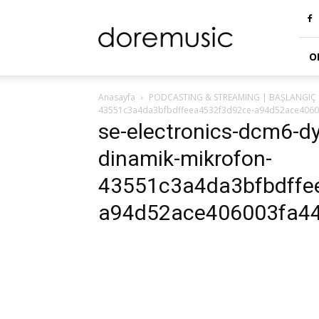
doremusic
Blog
O
Anasayfa
PODCASTING & STREAMING | BAŞLANGIÇ S
43551c3a4da3bfbdffeea4532f3d92ce-a94d52ace4060
se-electronics-dcm6-d
dinamik-mikrofon-
43551c3a4da3bfbdffe
a94d52ace406003fa44