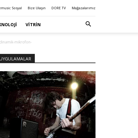
emusic Sosyal
Bize Ulaşın
DORE TV
Mağazalarımız
KNOLOJI
VITRIN
dinamik-mikrofon-
UYGULAMALAR