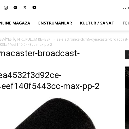
dor
NLINE MAĞAZA
ENSTRÜMANLAR
KÜLTÜR / SANAT
TE
EVİYESİ İÇİN KURULUM REHBERİ
se-electronics-dcm6-dynacaster-broadcast-
03fa44eef140f5443cc-max-pp-2
ynacaster-broadcast-
ea4532f3d92ce-
eef140f5443cc-max-pp-2