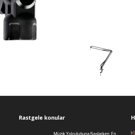
Rastgele konular
H
Müzik Yolculuğuna Başlarken: En