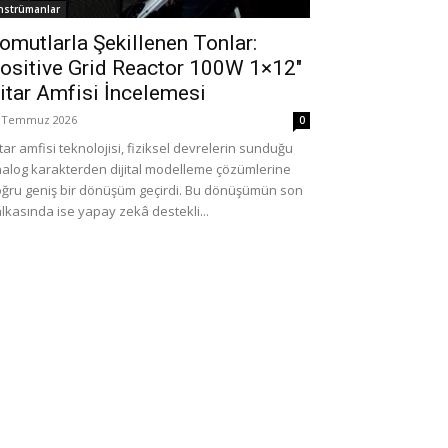
nstrümanlar
omutlarla Şekillenen Tonlar:
ositive Grid Reactor 100W 1×12″
itar Amfisi İncelemesi
 Temmuz 2026
0
tar amfisi teknolojisi, fiziksel devrelerin sunduğu
alog karakterden dijital modelleme çözümlerine
ğru geniş bir dönüşüm geçirdi. Bu dönüşümün son
lkasında ise yapay zekâ destekli...