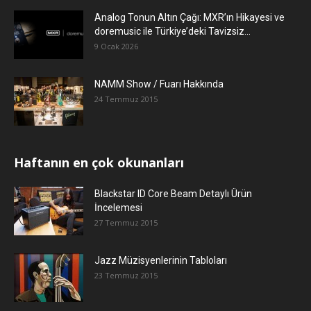
Analog Tonun Altın Çağı: MXR’ın Hikayesi ve
doremusic ile Türkiye’deki Tavizsiz...
9 Ocak 2026
NAMM Show / Fuarı Hakkında
24 Temmuz 2015
Haftanın en çok okunanları
Blackstar ID Core Beam Detaylı Ürün
İncelemesi
27 Temmuz 2015
Jazz Müzisyenlerinin Tabloları
23 Temmuz 2015