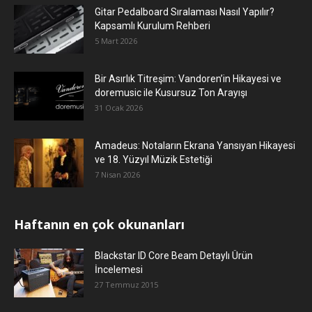
Gitar Pedalboard Sıralaması Nasıl Yapılır?
Kapsamlı Kurulum Rehberi
5 Mart 2026
Bir Asırlık Titreşim: Vandoren’in Hikayesi ve
doremusic ile Kusursuz Ton Arayışı
31 Ocak 2026
Amadeus: Notaların Ekrana Yansıyan Hikayesi
ve 18. Yüzyıl Müzik Estetiği
7 Nisan 2026
Haftanın en çok okunanları
Blackstar ID Core Beam Detaylı Ürün
İncelemesi
27 Temmuz 2015