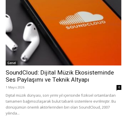
Genel
SoundCloud: Dijital Müzik Ekosisteminde
Ses Paylaşımı ve Teknik Altyapı
1 Mayıs 2026
0
Dijital müzik dünyası, son yirmi yıl içerisinde fiziksel ortamlardan
tamamen bağımsızlaşarak bulut tabanlı sistemlere evrilmiştir. Bu
dönüşümün önemli aktörlerinden biri olan SoundCloud, 2007
yılında...