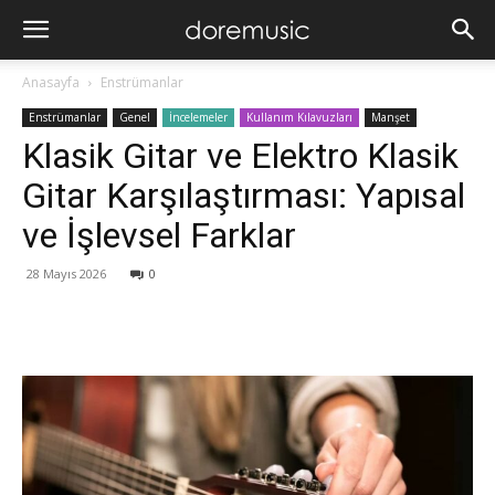
Anasayfa
Enstrümanlar
Enstrümanlar
Genel
İncelemeler
Kullanım Kılavuzları
Manşet
Klasik Gitar ve Elektro Klasik
Gitar Karşılaştırması: Yapısal
ve İşlevsel Farklar
28 Mayıs 2026
0