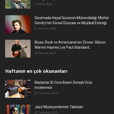
27 Ekim 2025
Sinemada Hayal Gücünün Mühendisliği: Michel
Gondry’nin Görsel Dünyası ve Müzikal Estetiği
8 Temmuz 2026
Blues, Rock ve Americana’nın Zirvesi: Gibson
Warren Haynes Les Paul Standard...
23 Haziran 2026
Haftanın en çok okunanları
Blackstar ID Core Beam Detaylı Ürün
İncelemesi
27 Temmuz 2015
Jazz Müzisyenlerinin Tabloları
23 Temmuz 2015