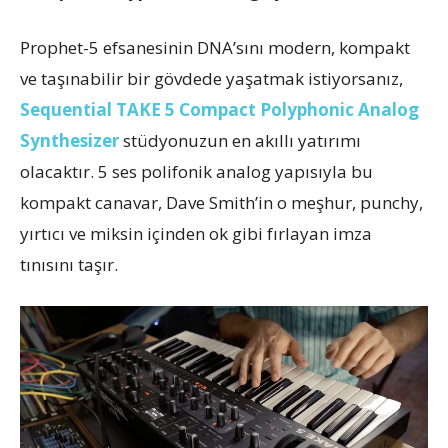
Prophet-5 efsanesinin DNA’sını modern, kompakt
ve taşınabilir bir gövdede yaşatmak istiyorsanız,
Sequential TAKE 5 Compact Polyphonic Analog
Synthesizer
stüdyonuzun en akıllı yatırımı
olacaktır. 5 ses polifonik analog yapısıyla bu
kompakt canavar, Dave Smith’in o meşhur, punchy,
yırtıcı ve miksin içinden ok gibi fırlayan imza
tınısını taşır.