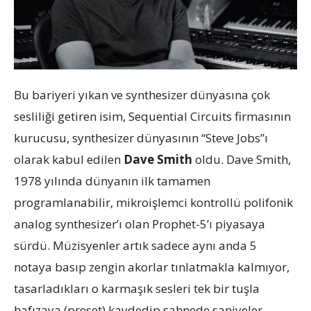
Bu bariyeri yıkan ve synthesizer dünyasına çok
sesliliği getiren isim, Sequential Circuits firmasının
kurucusu, synthesizer dünyasının “Steve Jobs”ı
olarak kabul edilen
Dave Smith
oldu. Dave Smith,
1978 yılında dünyanın ilk tamamen
programlanabilir, mikroişlemci kontrollü polifonik
analog synthesizer’ı olan Prophet-5’ı piyasaya
sürdü. Müzisyenler artık sadece aynı anda 5
notaya basıp zengin akorlar tınlatmakla kalmıyor,
tasarladıkları o karmaşık sesleri tek bir tuşla
hafızaya (preset) kaydedip sahnede saniyeler