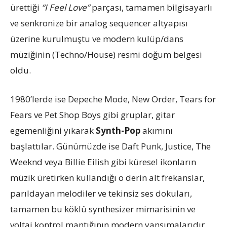
ürettiği
“I Feel Love”
parçası, tamamen bilgisayarlı
ve senkronize bir analog sequencer altyapısı
üzerine kurulmuştu ve modern kulüp/dans
müziğinin (Techno/House) resmi doğum belgesi
oldu.
1980’lerde ise Depeche Mode, New Order, Tears for
Fears ve Pet Shop Boys gibi gruplar, gitar
egemenliğini yıkarak
Synth-Pop
akımını
başlattılar. Günümüzde ise Daft Punk, Justice, The
Weeknd veya Billie Eilish gibi küresel ikonların
müzik üretirken kullandığı o derin alt frekanslar,
parıldayan melodiler ve tekinsiz ses dokuları,
tamamen bu köklü synthesizer mimarisinin ve
voltaj kontrol mantığının modern yansımalarıdır.