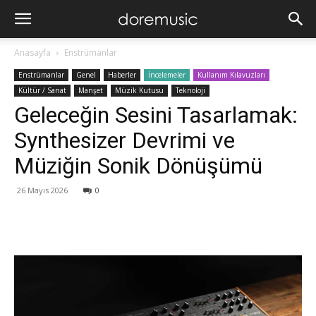
Anasayfa
Enstrümanlar
Enstrümanlar
Genel
Haberler
İncelemeler
Kullanım Kılavuzları
Kültür / Sanat
Manşet
Müzik Kutusu
Teknoloji
Geleceğin Sesini Tasarlamak:
Synthesizer Devrimi ve
Müziğin Sonik Dönüşümü
26 Mayıs 2026
0