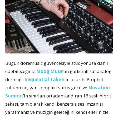
Bugün doremusic güvencesiyle stüdyonuza dahil
edebileceğiniz
Moog Muse
’un görkemli saf analog
derinliği,
Sequential Take 5
’ın o tarihi Prophet
ruhunu taşıyan kompakt vuruş gücü ve
Novation
Summit
’in sınırları ortadan kaldıran 16 sesli hibrit
zekası, tam olarak kendi benzersiz ses imzanızı
yaratmanız ve müziğin geleceğini kendi ellerinizle