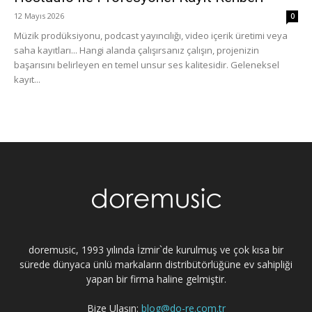
12 Mayıs 2026
0
Müzik prodüksiyonu, podcast yayıncılığı, video içerik üretimi veya
saha kayıtları... Hangi alanda çalışırsanız çalışın, projenizin
başarısını belirleyen en temel unsur ses kalitesidir. Geleneksel
kayıt...
doremusic, 1993 yılında İzmir`de kurulmuş ve çok kısa bir
sürede dünyaca ünlü markaların distribütörlüğüne ev sahipliği
yapan bir firma haline gelmiştir.
Bize Ulaşın:
blog@do-re.com.tr