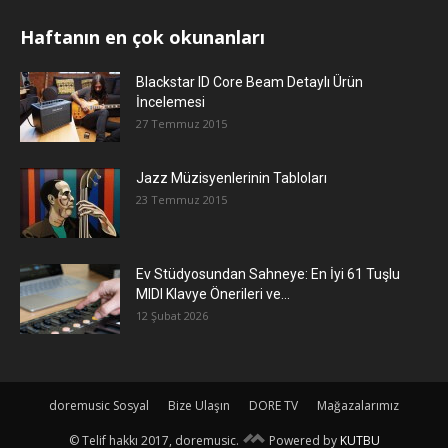
Haftanın en çok okunanları
Blackstar ID Core Beam Detaylı Ürün
İncelemesi
27 Temmuz 2015
Jazz Müzisyenlerinin Tabloları
23 Temmuz 2015
Ev Stüdyosundan Sahneye: En İyi 61 Tuşlu
MIDI Klavye Önerileri ve...
12 Şubat 2026
doremusic Sosyal
Bize Ulaşın
DORE TV
Mağazalarımız
© Telif hakkı 2017, doremusic.
Powered by
KUTBU