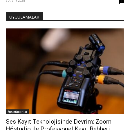
9 Aralık 2025
1
UYGULAMALAR
Enstrümanlar
Ses Kayıt Teknolojisinde Devrim: Zoom
H6studio ile Profesyonel Kayıt Rehberi