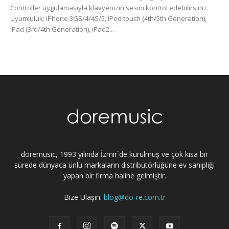
Controller uygulamasıyla klavyenizin sesini kontrol edebilirsiniz.
Uyumluluk: iPhone 3GS/4/4S/5, iPod touch (4th/5th Generation),
iPad (3rd/4th Generation), iPad2...
doremusic, 1993 yılında İzmir`de kurulmuş ve çok kısa bir
sürede dünyaca ünlü markaların distribütörlüğüne ev sahipliği
yapan bir firma haline gelmiştir.
Bize Ulaşın:
blog@do-re.com.tr