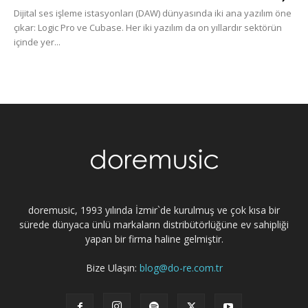
Dijital ses işleme istasyonları (DAW) dünyasında iki ana yazılım öne
çıkar: Logic Pro ve Cubase. Her iki yazılım da on yıllardır sektörün
içinde yer...
doremusic, 1993 yılında İzmir`de kurulmuş ve çok kısa bir
sürede dünyaca ünlü markaların distribütörlüğüne ev sahipliği
yapan bir firma haline gelmiştir.
Bize Ulaşın:
blog@do-re.com.tr